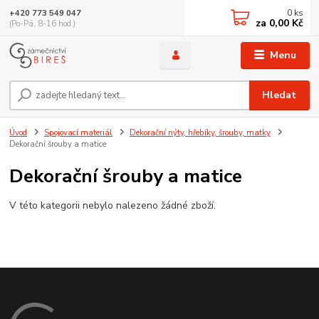
0
ks
+420 773 549 047
za
0,00 Kč
(Po-Pá, 8-16 hod.)
Menu
Hledat
Úvod
Spojovací materiál
Dekorační nýty, hřebíky, šrouby, matky
Dekorační šrouby a matice
Dekorační šrouby a matice
V této kategorii nebylo nalezeno žádné zboží.