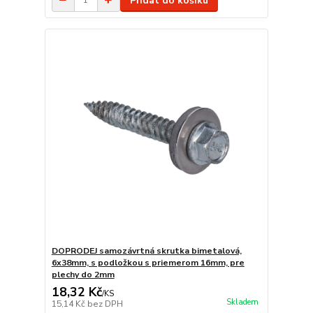
Přidat do košíku
DOPRODEJ samozávrtná skrutka bimetalová,
6x38mm, s podložkou s priemerom 16mm, pre
plechy do 2mm
18,32 Kč
/
KS
Skladem
15,14 Kč
bez DPH