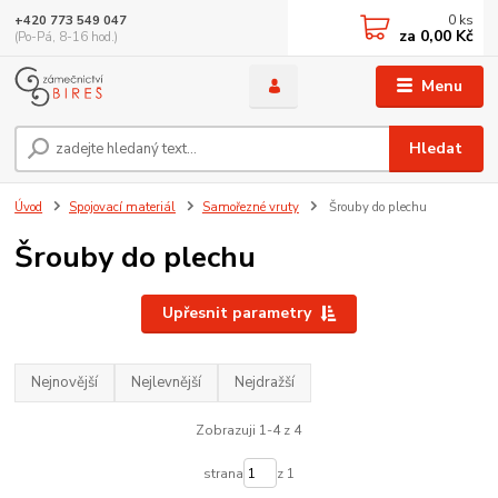
0
ks
+420 773 549 047
za
0,00 Kč
(Po-Pá, 8-16 hod.)
Menu
Hledat
Úvod
Spojovací materiál
Samořezné vruty
Šrouby do plechu
Šrouby do plechu
Upřesnit parametry
Nejnovější
Nejlevnější
Nejdražší
Zobrazuji 1-4 z 4
strana
z 1