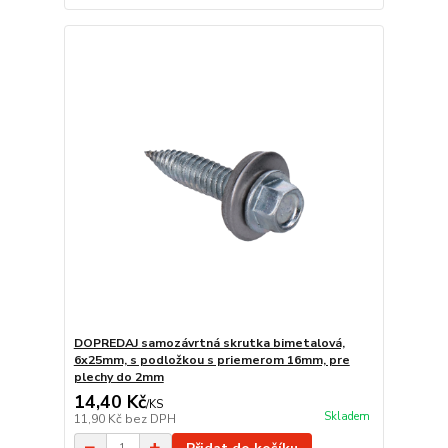
DOPREDAJ samozávrtná skrutka bimetalová,
6x25mm, s podložkou s priemerom 16mm, pre
plechy do 2mm
14,40 Kč
/
KS
Skladem
11,90 Kč
bez DPH