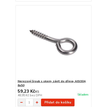
Nerezový šroub s okem, závit do dřeva, AISI304,
6x50
59,23 Kč
/
KS
Skladem
48,95 Kč
bez DPH
Přidat do košíku