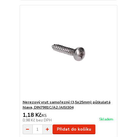
Nerezový vrut samořezný (3,5x25mm) půlkulatá
hlava, DIN7981C/A2 /AISI304
1,18 Kč
/
KS
Skladem
0,98 Kč
bez DPH
Přidat do košíku