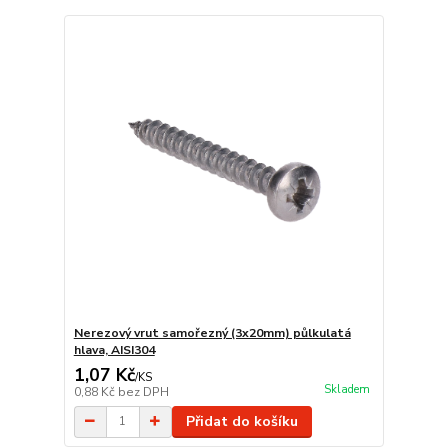
Nerezový vrut samořezný (3x20mm) půlkulatá
hlava, AISI304
1,07 Kč
/
KS
Skladem
0,88 Kč
bez DPH
Přidat do košíku