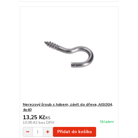
Nerezový šroub s hákem, závit do dřeva, AISI304,
4x40
13,25 Kč
/
KS
Skladem
10,95 Kč
bez DPH
Přidat do košíku