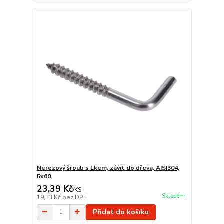
Nerezový šroub s Lkem, závit do dřeva, AISI304,
5x60
23,39 Kč
/
KS
Skladem
19,33 Kč
bez DPH
Přidat do košíku