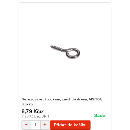
Nerezová vrut s okem, závit do dřeva, AISI304,
3.5x25
8,79 Kč
/
KS
Skladem
7,26 Kč
bez DPH
Přidat do košíku