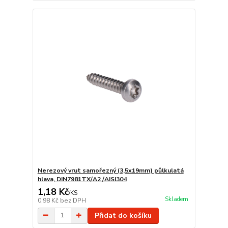
Nerezový vrut samořezný (3,5x19mm) půlkulatá
hlava, DIN7981TX/A2 /AISI304
1,18 Kč
/
KS
Skladem
0,98 Kč
bez DPH
Přidat do košíku