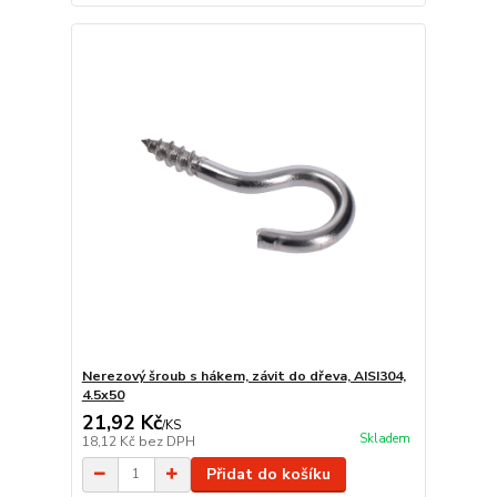
Nerezový šroub s hákem, závit do dřeva, AISI304,
4.5x50
21,92 Kč
/
KS
Skladem
18,12 Kč
bez DPH
Přidat do košíku