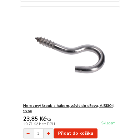
Nerezový šroub s hákem, závit do dřeva, AISI304,
5x60
23,85 Kč
/
KS
Skladem
19,71 Kč
bez DPH
Přidat do košíku