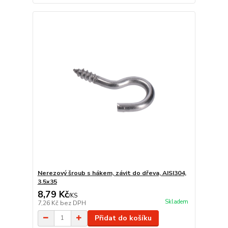
Nerezový šroub s hákem, závit do dřeva, AISI304,
3.5x35
8,79 Kč
/
KS
Skladem
7,26 Kč
bez DPH
Přidat do košíku