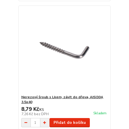
Nerezový šroub s Lkem, závit do dřeva, AISI304,
3.5x40
8,79 Kč
/
KS
Skladem
7,26 Kč
bez DPH
Přidat do košíku