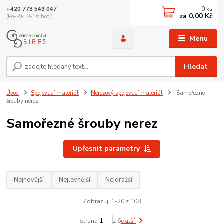
0
ks
+420 773 549 047
za
0,00 Kč
(Po-Pá, 8-16 hod.)
Menu
Hledat
Úvod
Spojovací materiál
Nerezový spojovací materiál
Samořezné
šrouby nerez
Samořezné šrouby nerez
Upřesnit parametry
Nejnovější
Nejlevnější
Nejdražší
Zobrazuji 1-20 z 108
strana
z 6
další