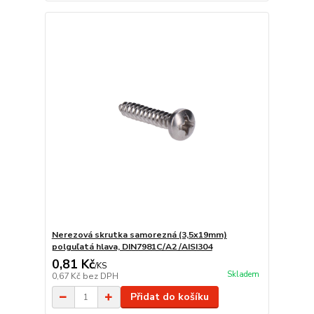
Nerezová skrutka samorezná (3,5x19mm)
polguľatá hlava, DIN7981C/A2 /AISI304
0,81 Kč
/
KS
Skladem
0,67 Kč
bez DPH
Přidat do košíku