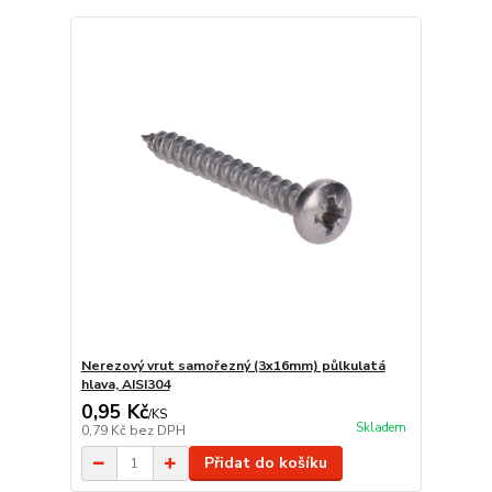
Nerezový vrut samořezný (3x16mm) půlkulatá
hlava, AISI304
0,95 Kč
/
KS
Skladem
0,79 Kč
bez DPH
Přidat do košíku