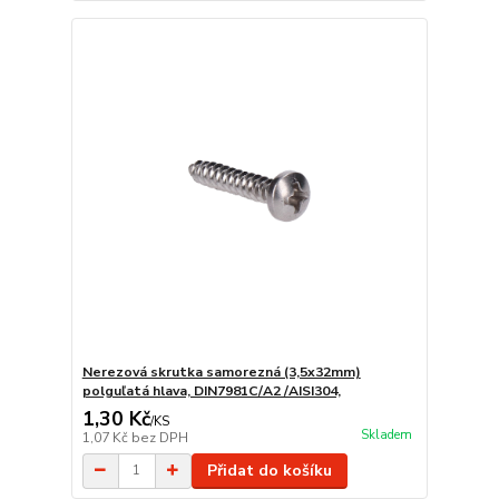
Nerezová skrutka samorezná (3,5x32mm)
polguľatá hlava, DIN7981C/A2 /AISI304,
1,30 Kč
/
KS
Skladem
1,07 Kč
bez DPH
Přidat do košíku