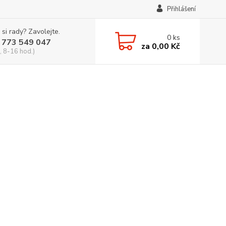
Přihlášení
 si rady? Zavolejte.
0
ks
 773 549 047
za
0,00 Kč
, 8-16 hod.)