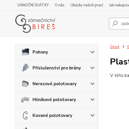
VÁNOČNÍ SVÁTKY
O nás
Ukázky našich prací
Jak nakupov
Úvod
S
Pohony
Plas
Příslušenství pro brány
V této ka
Nerezové polotovary
Hliníkové polotovary
Kované polotovary