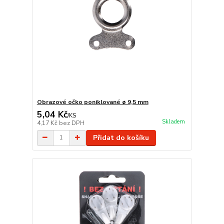
Obrazové očko poniklované ø 9,5 mm
5,04 Kč
/
KS
Skladem
4,17 Kč
bez DPH
Přidat do košíku