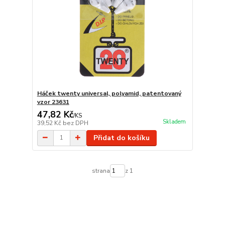
Háček twenty universal, polyamid, patentovaný
vzor 23631
47,82 Kč
/
KS
Skladem
39,52 Kč
bez DPH
Přidat do košíku
strana
z 1