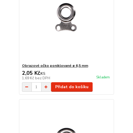
Obrazové očko poniklované ø 6,5 mm
2,05 Kč
/
KS
Skladem
1,69 Kč
bez DPH
Přidat do košíku