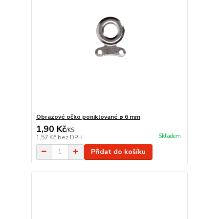
Obrazové očko poniklované ø 6 mm
1,90 Kč
/
KS
Skladem
1,57 Kč
bez DPH
Přidat do košíku