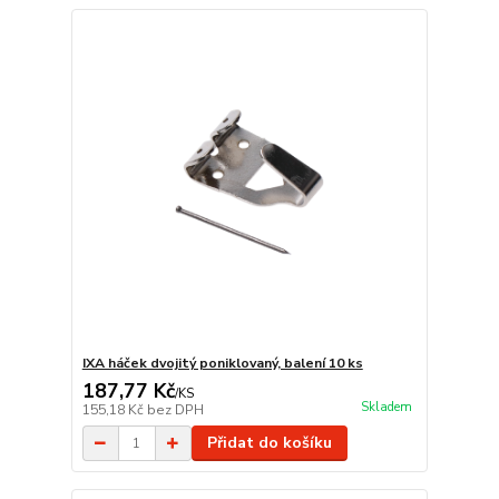
IXA háček dvojitý poniklovaný, balení 10 ks
187,77 Kč
/
KS
Skladem
155,18 Kč
bez DPH
Přidat do košíku