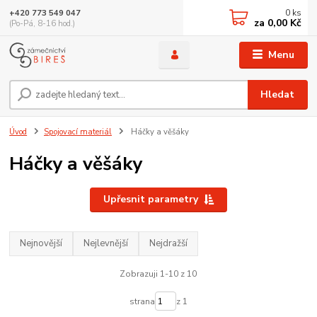
0
ks
+420 773 549 047
za
0,00 Kč
(Po-Pá, 8-16 hod.)
Menu
Hledat
Úvod
Spojovací materiál
Háčky a věšáky
Háčky a věšáky
Upřesnit parametry
Nejnovější
Nejlevnější
Nejdražší
Zobrazuji 1-10 z 10
strana
z 1