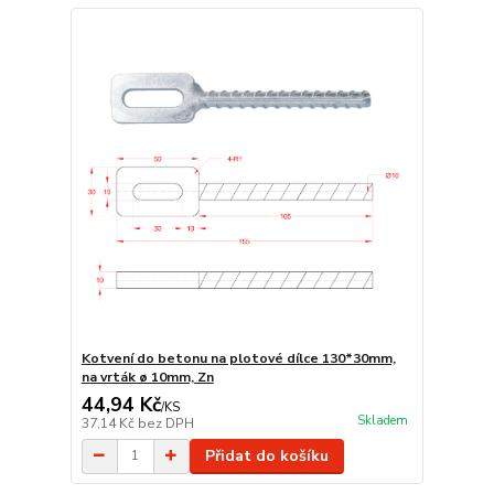
Kotvení do betonu na plotové dílce 130*30mm,
na vrták ø 10mm, Zn
44,94 Kč
/
KS
Skladem
37,14 Kč
bez DPH
Přidat do košíku