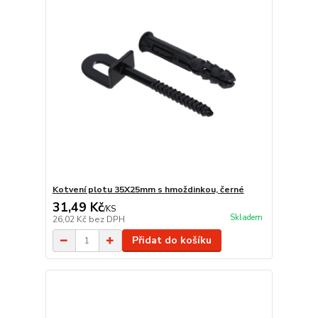
Kotvení plotu 35X25mm s hmoždinkou, černé
31,49 Kč
/
KS
Skladem
26,02 Kč
bez DPH
Přidat do košíku