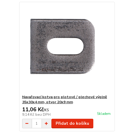
Navařovací kotva pro plotové / plechové výplně
35x30x4 mm, otvor 20x9 mm
11,06 Kč
/
KS
Skladem
9,14 Kč
bez DPH
Přidat do košíku