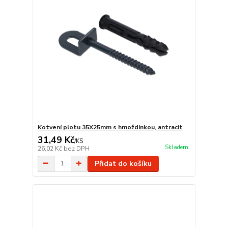
Kotvení plotu 35X25mm s hmoždinkou, antracit
31,49 Kč
/
KS
Skladem
26,02 Kč
bez DPH
Přidat do košíku