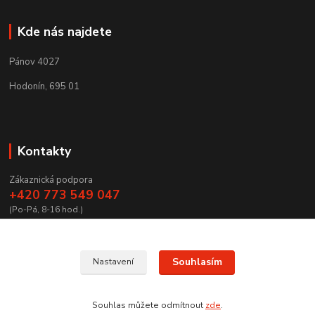
Kde nás najdete
Pánov 4027
Hodonín, 695 01
Kontakty
Zákaznická podpora
+420 773 549 047
(Po-Pá, 8-16 hod.)
zamecnictvibires@seznam.cz
Souhlasím
Nastavení
Souhlas můžete odmítnout
zde
.