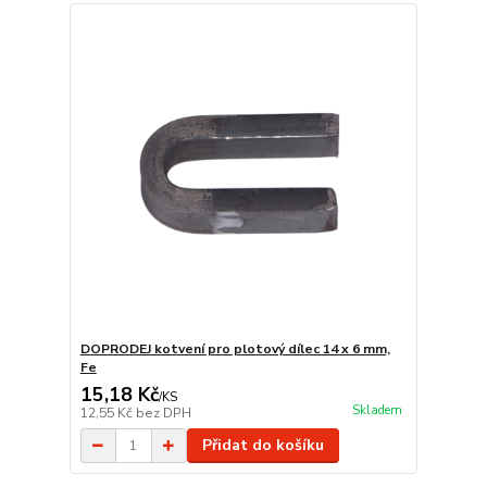
DOPRODEJ kotvení pro plotový dílec 14 x 6 mm,
Fe
15,18 Kč
/
KS
Skladem
12,55 Kč
bez DPH
Přidat do košíku