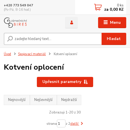
0
ks
+420 773 549 047
za
0,00 Kč
(Po-Pá, 8-16 hod.)
Menu
Hledat
Úvod
Spojovací materiál
Kotvení oplocení
Kotvení oplocení
Upřesnit parametry
Nejnovější
Nejlevnější
Nejdražší
Zobrazuji 1-20 z 30
strana
z 2
další