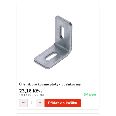
Úhelník pro kované ploty - pozinkovaný
23,16 Kč
/
KS
Skladem
19,14 Kč
bez DPH
Přidat do košíku