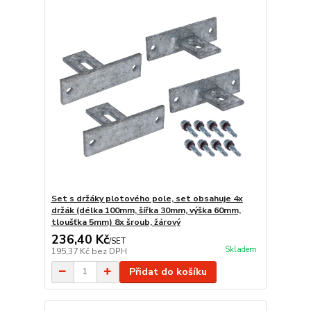
Set s držáky plotového pole, set obsahuje 4x
držák (délka 100mm, šířka 30mm, výška 60mm,
tloušťka 5mm) 8x šroub, žárový
236,40 Kč
/
SET
Skladem
195,37 Kč
bez DPH
Přidat do košíku