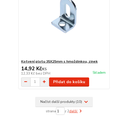
Kotvení plotu 35X25mm s hmoždinkou, zinek
14,92 Kč
/
KS
Skladem
12,33 Kč
bez DPH
Přidat do košíku
Načíst další produkty (10)
strana
z 2
další