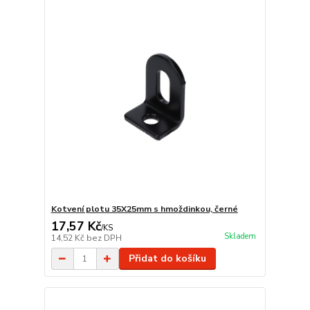
Kotvení plotu 35X25mm s hmoždinkou, černé
17,57 Kč
/
KS
Skladem
14,52 Kč
bez DPH
Přidat do košíku