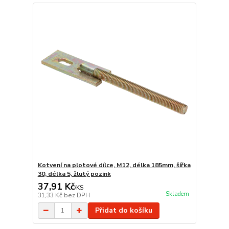
Kotvení na plotové dílce, M12, délka 185mm, šířka
30, délka 5, žlutý pozink
37,91 Kč
/
KS
Skladem
31,33 Kč
bez DPH
Přidat do košíku