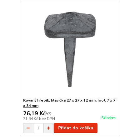
Kovaný hřebík, hlavička 27 x 27 x 12 mm, hrot 7 x 7
x 34 mm
26,19 Kč
/
KS
Skladem
21,64 Kč
bez DPH
Přidat do košíku