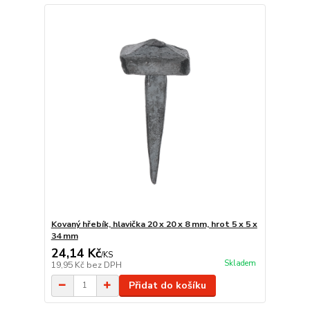
Kovaný hřebík, hlavička 20 x 20 x 8 mm, hrot 5 x 5 x
34 mm
24,14 Kč
/
KS
Skladem
19,95 Kč
bez DPH
Přidat do košíku