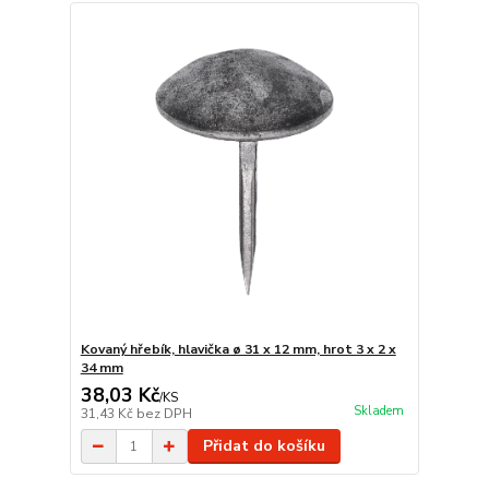
Kovaný hřebík, hlavička ø 31 x 12 mm, hrot 3 x 2 x
34 mm
38,03 Kč
/
KS
Skladem
31,43 Kč
bez DPH
Přidat do košíku