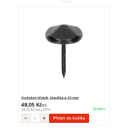
Ozdobný hřebík, hlavička ø 15 mm
48,05 Kč
/
KS
Skladem
39,71 Kč
bez DPH
Přidat do košíku