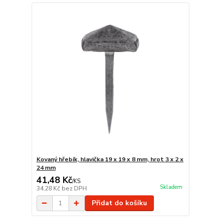
Kovaný hřebík, hlavička 19 x 19 x 8 mm, hrot 3 x 2 x
24 mm
41,48 Kč
/
KS
Skladem
34,28 Kč
bez DPH
Přidat do košíku