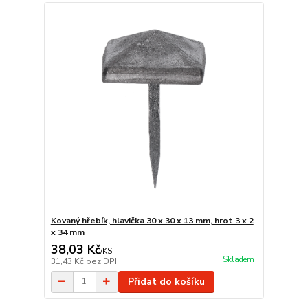
Kovaný hřebík, hlavička 30 x 30 x 13 mm, hrot 3 x 2
x 34 mm
38,03 Kč
/
KS
Skladem
31,43 Kč
bez DPH
Přidat do košíku