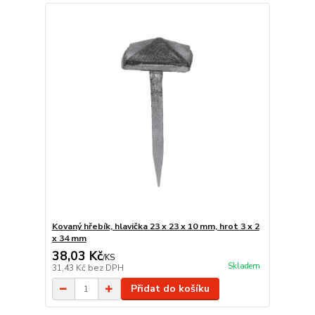
Kovaný hřebík, hlavička 23 x 23 x 10 mm, hrot 3 x 2
x 34 mm
38,03 Kč
/
KS
Skladem
31,43 Kč
bez DPH
Přidat do košíku