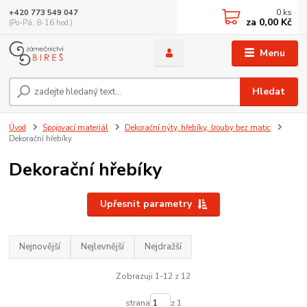
0
ks
+420 773 549 047
za
0,00 Kč
(Po-Pá, 8-16 hod.)
Menu
Hledat
Úvod
Spojovací materiál
Dekorační nýty, hřebíky, šrouby bez matic
Dekorační hřebíky
Dekorační hřebíky
Upřesnit parametry
Nejnovější
Nejlevnější
Nejdražší
Zobrazuji 1-12 z 12
strana
z 1