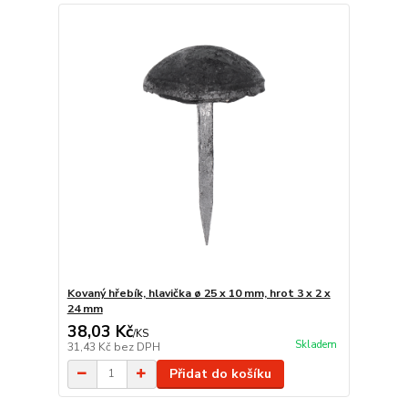
Kovaný hřebík, hlavička ø 25 x 10 mm, hrot 3 x 2 x
24 mm
38,03 Kč
/
KS
Skladem
31,43 Kč
bez DPH
Přidat do košíku