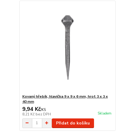
Kovaný hřebík, hlavička 9 x 9 x 6 mm, hrot 3 x 3 x
40 mm
9,94 Kč
/
KS
Skladem
8,21 Kč
bez DPH
Přidat do košíku