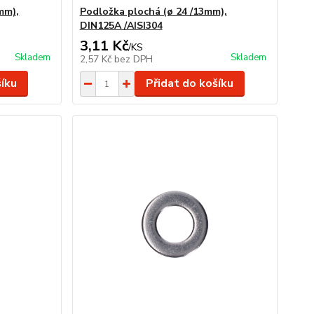
mm),
Podložka plochá (ø 24 /13mm),
DIN125A /AISI304
3,11 Kč
/
KS
Skladem
Skladem
2,57 Kč
bez DPH
šíku
Přidat do košíku