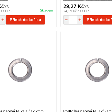
Kč
29,27 Kč
/
KS
/
KS
Skladem
bez DPH
24,19 Kč
bez DPH
Přidat do košíku
Přidat do ko
a pérová (ø 21,1 / 12,2mm,
Podložka pérová (ø 9,2/5,1m