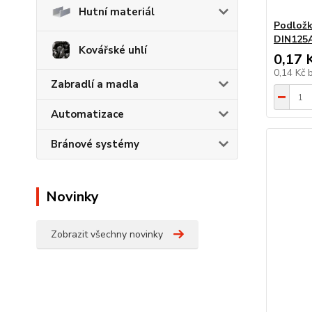
Hutní materiál
Podložk
DIN125A
Kovářské uhlí
0,17 
0,14 Kč
Zabradlí a madla
Automatizace
Bránové systémy
Novinky
Zobrazit všechny novinky