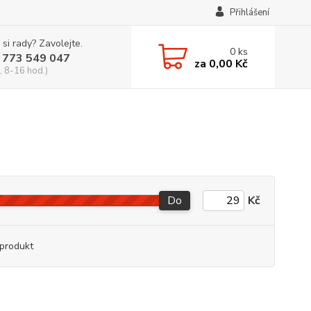
Přihlášení
 si rady? Zavolejte.
0
ks
 773 549 047
za
0,00 Kč
, 8-16 hod.)
Do
Kč
produkt