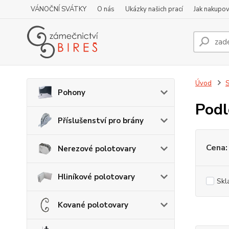
VÁNOČNÍ SVÁTKY
O nás
Ukázky našich prací
Jak nakupov
Úvod
S
Pohony
Podl
Příslušenství pro brány
Cena:
Nerezové polotovary
Hliníkové polotovary
Skl
Kované polotovary