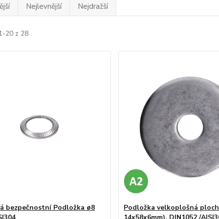
jší
Nejlevnější
Nejdražší
1-20 z 28
á bezpečnostní Podložka ø8
Podložka velkoplošná ploch
SI304
14x58x6mm), DIN1052 /AISI3