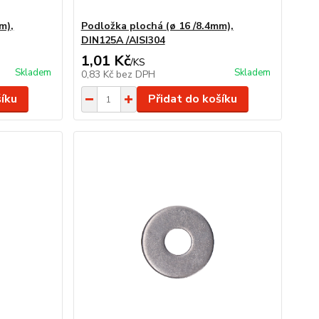
m),
Podložka plochá (ø 16 /8.4mm),
DIN125A /AISI304
1,01 Kč
/
KS
Skladem
Skladem
0,83 Kč
bez DPH
šíku
Přidat do košíku