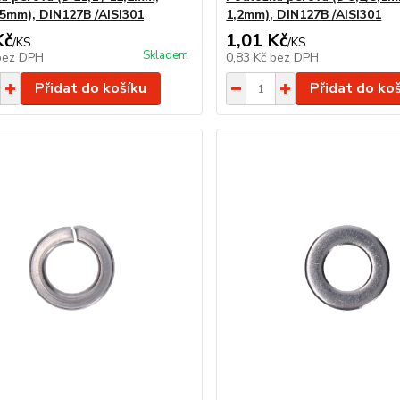
,5mm), DIN127B /AISI301
1,2mm), DIN127B /AISI301
Kč
1,01 Kč
/
KS
/
KS
Skladem
bez DPH
0,83 Kč
bez DPH
Přidat do košíku
Přidat do ko