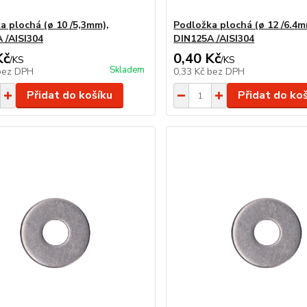
a plochá (ø 10 /5,3mm),
Podložka plochá (ø 12 /6.4m
 /AISI304
DIN125A /AISI304
Kč
0,40 Kč
/
KS
/
KS
Skladem
bez DPH
0,33 Kč
bez DPH
Přidat do košíku
Přidat do ko