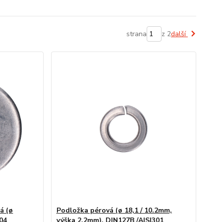
strana
z 2
další
á (ø
Podložka pérová (ø 18,1 / 10.2mm,
04
výška 2,2mm), DIN127B /AISI301