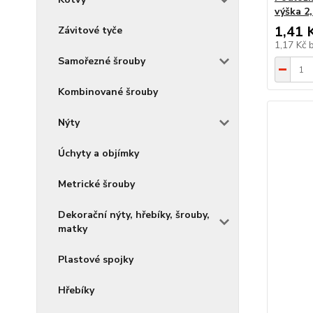
výška 2
1,41 
Závitové tyče
1,17 Kč
Samořezné šrouby
Kombinované šrouby
Nýty
Úchyty a objímky
Metrické šrouby
Dekorační nýty, hřebíky, šrouby,
matky
Plastové spojky
Hřebíky