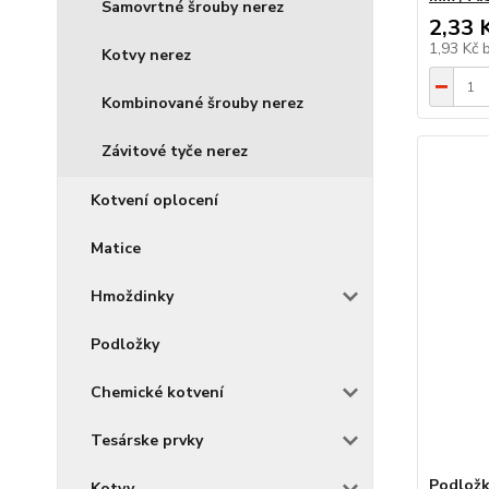
Samovrtné šrouby nerez
2,33 
1,93 Kč
Kotvy nerez
Kombinované šrouby nerez
Závitové tyče nerez
Kotvení oplocení
Matice
Hmoždinky
Podložky
Chemické kotvení
Tesárske prvky
Podložk
Kotvy