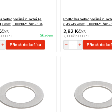
a velkoplošná plochá (ø
Podložka velkoplošná ploch
1,6mm), DIN9021 /AISI304
8,4x24x2mm), DIN9021 /AISI
Kč
2,82 Kč
/
KS
/
KS
Skladem
bez DPH
2,33 Kč
bez DPH
Přidat do košíku
Přidat do ko