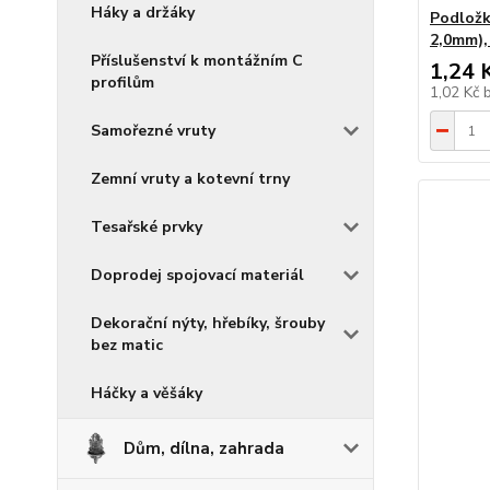
Háky a držáky
Podložk
2,0mm),
Příslušenství k montážním C
1,24 
profilům
1,02 Kč
Samořezné vruty
Zemní vruty a kotevní trny
Tesařské prvky
Doprodej spojovací materiál
Dekorační nýty, hřebíky, šrouby
bez matic
Háčky a věšáky
Dům, dílna, zahrada