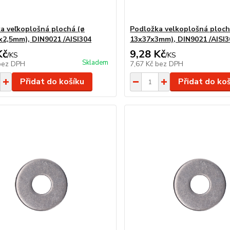
a veľkoplošná plochá (ø
Podložka velkoplošná ploch
x2,5mm), DIN9021 /AISI304
13x37x3mm), DIN9021 /AISI3
Kč
9,28 Kč
/
KS
/
KS
Skladem
bez DPH
7,67 Kč
bez DPH
Přidat do košíku
Přidat do ko