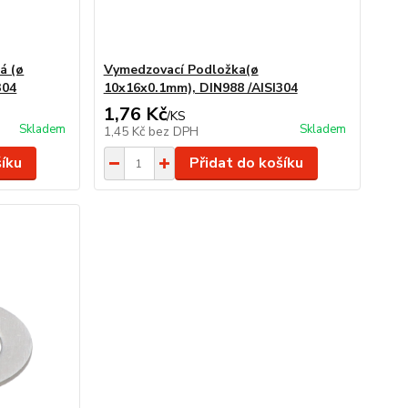
á (ø
Vymedzovací Podložka(ø
304
10x16x0.1mm), DIN988 /AISI304
1,76 Kč
/
KS
Skladem
Skladem
1,45 Kč
bez DPH
šíku
Přidat do košíku