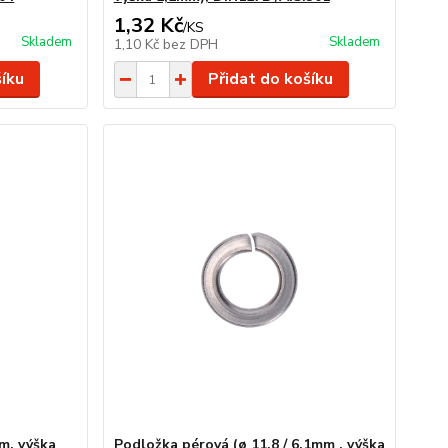
1,32 Kč
/
KS
Skladem
Skladem
1,10 Kč
bez DPH
šíku
Přidat do košíku
m, výška
Podložka pérová (ø 11,8 / 6,1mm , výška