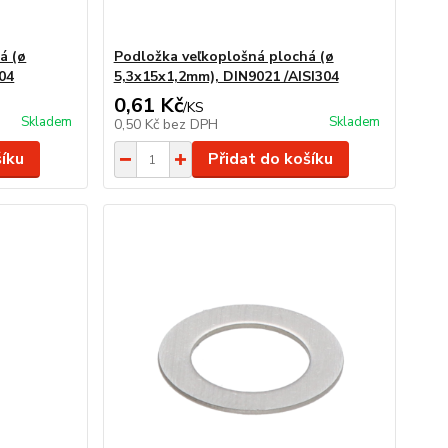
á (ø
Podložka veľkoplošná plochá (ø
04
5,3x15x1,2mm), DIN9021 /AISI304
0,61 Kč
/
KS
Skladem
Skladem
0,50 Kč
bez DPH
šíku
Přidat do košíku