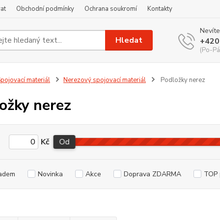
at
Obchodní podmínky
Ochrana soukromí
Kontakty
Nevíte
Hledat
+420
(Po-Pá
pojovací materiál
Nerezový spojovací materiál
Podložky nerez
ožky nerez
Kč
Od
adem
Novinka
Akce
Doprava ZDARMA
TOP 