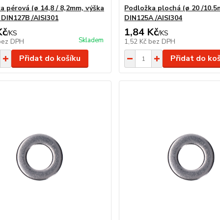
a pérová (ø 14,8 / 8,2mm, výška
Podložka plochá (ø 20 /10.5
 DIN127B /AISI301
DIN125A /AISI304
Kč
1,84 Kč
/
KS
/
KS
Skladem
bez DPH
1,52 Kč
bez DPH
Přidat do košíku
Přidat do ko