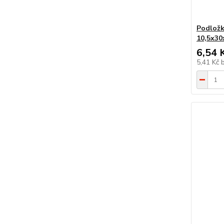
Podložk
10,5x30
6,54 
5,41 Kč