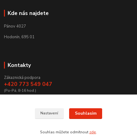
Kde nás najdete
Pánov 4027
Hodonín, 695 01
Kontakty
Zákaznická podpora
+420 773 549 047
(Po-Pá, 8-16 hod.)
zamecnictvibires@seznam.cz
Souhlasím
Nastavení
Souhlas můžete odmítnout
zde
.
Vytvořeno na
Eshop-rychle.cz