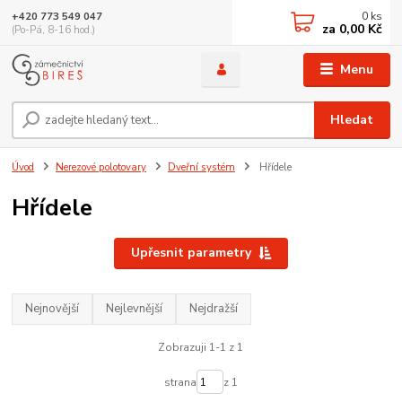
0
ks
+420 773 549 047
za
0,00 Kč
(Po-Pá, 8-16 hod.)
Menu
Hledat
Úvod
Nerezové polotovary
Dveřní systém
Hřídele
Hřídele
Upřesnit parametry
Nejnovější
Nejlevnější
Nejdražší
Zobrazuji 1-1 z 1
strana
z 1