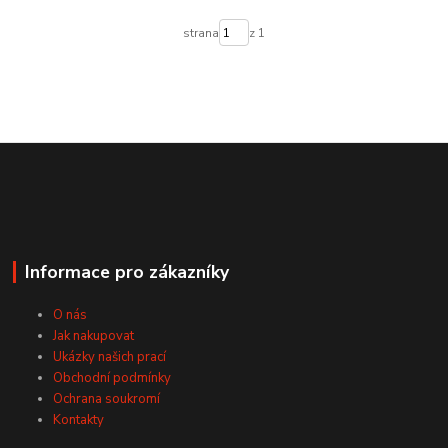
strana
z 1
Informace pro zákazníky
O nás
Jak nakupovat
Ukázky našich prací
Obchodní podmínky
Ochrana soukromí
Kontakty