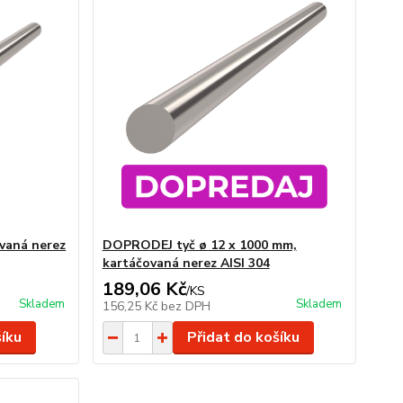
ovaná nerez
DOPRODEJ tyč ø 12 x 1000 mm,
kartáčovaná nerez AISI 304
189,06 Kč
/
KS
Skladem
Skladem
156,25 Kč
bez DPH
šíku
Přidat do košíku