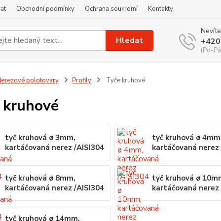
at
Obchodní podmínky
Ochrana soukromí
Kontakty
Nevíte
Hledat
+420
(Po-Pá
erezové polotovary
Profily
Tyče kruhové
 kruhové
tyč kruhová ø 3mm,
tyč kruhová ø 4mm
kartáčovaná nerez /AISI304
kartáčovaná nerez 
tyč kruhová ø 8mm,
tyč kruhová ø 10m
kartáčovaná nerez /AISI304
kartáčovaná nerez 
tyč kruhová ø 14mm,