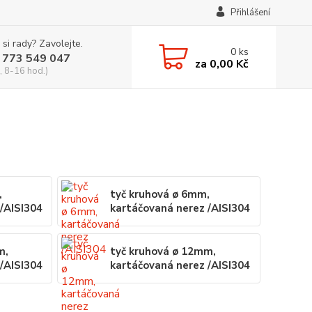
Přihlášení
 si rady? Zavolejte.
0
ks
 773 549 047
za
0,00 Kč
, 8-16 hod.)
,
tyč kruhová ø 6mm,
/AISI304
kartáčovaná nerez /AISI304
m,
tyč kruhová ø 12mm,
/AISI304
kartáčovaná nerez /AISI304