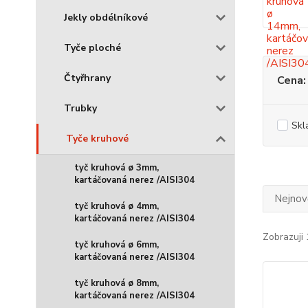
Jekly obdélníkové
Tyče ploché
Čtyřhrany
Cena:
Trubky
Skl
Tyče kruhové
tyč kruhová ø 3mm,
kartáčovaná nerez /AISI304
Nejnově
tyč kruhová ø 4mm,
kartáčovaná nerez /AISI304
Zobrazuji 
tyč kruhová ø 6mm,
kartáčovaná nerez /AISI304
tyč kruhová ø 8mm,
kartáčovaná nerez /AISI304