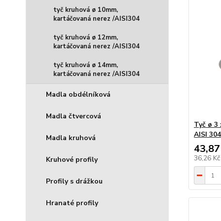
tyč kruhová ø 10mm,
kartáčovaná nerez /AISI304
tyč kruhová ø 12mm,
kartáčovaná nerez /AISI304
tyč kruhová ø 14mm,
kartáčovaná nerez /AISI304
Madla obdélníková
Madla čtvercová
Tyč ø 3
AISI 304
Madla kruhová
43,87
36,26 K
Kruhové profily
Profily s drážkou
Hranaté profily