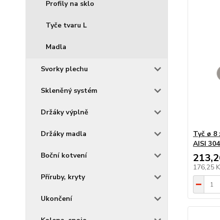
Profily na sklo
Tyče tvaru L
Madla
Svorky plechu
Skleněný systém
Držáky výplně
Držáky madla
Tyč ø 8
AISI 304
Boční kotvení
213,2
176,25 
Příruby, kryty
Ukončení