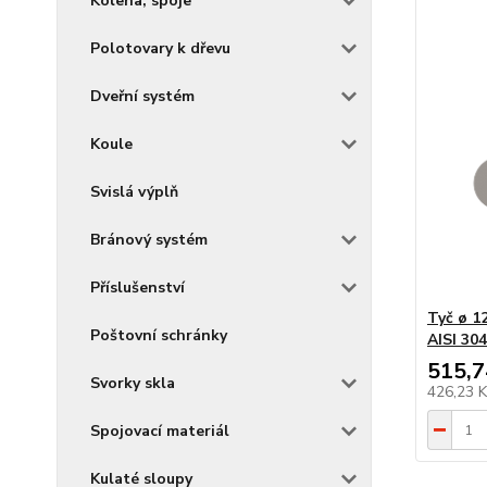
Kolena, spoje
Polotovary k dřevu
Dveřní systém
Koule
Svislá výplň
Bránový systém
Příslušenství
Tyč ø 1
Poštovní schránky
AISI 304
515,7
Svorky skla
426,23 
Spojovací materiál
Kulaté sloupy