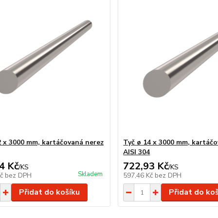
2 x 3000 mm, kartáčovaná nerez
Tyč ø 14 x 3000 mm, kartáč
AISI 304
4 Kč
722,93 Kč
/
KS
/
KS
Skladem
Kč
bez DPH
597,46 Kč
bez DPH
Přidat do košíku
Přidat do ko