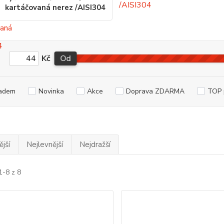
kartáčovaná nerez /AISI304
Kč
Od
adem
Novinka
Akce
Doprava ZDARMA
TOP 
jší
Nejlevnější
Nejdražší
1-8 z 8