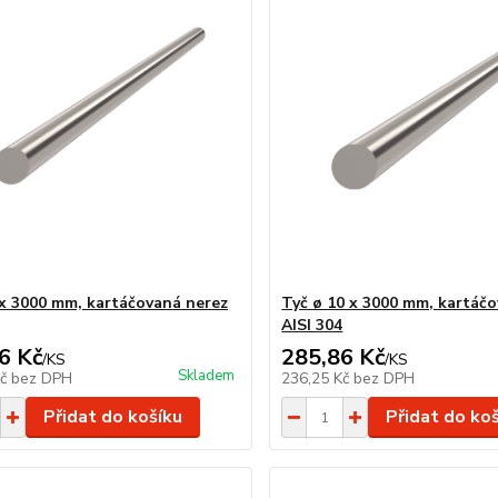
 x 3000 mm, kartáčovaná nerez
Tyč ø 10 x 3000 mm, kartáč
AISI 304
6 Kč
285,86 Kč
/
KS
/
KS
Skladem
Kč
bez DPH
236,25 Kč
bez DPH
Přidat do košíku
Přidat do ko