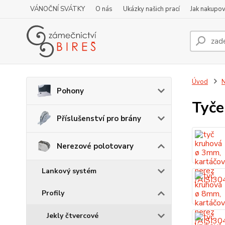
VÁNOČNÍ SVÁTKY
O nás
Ukázky našich prací
Jak nakupov
Úvod
N
Pohony
Tyče
Příslušenství pro brány
Nerezové polotovary
Lankový systém
Profily
Jekly čtvercové