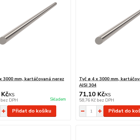
 x 3000 mm, kartáčovaná nerez
Tyč ø 4 x 3000 mm, kartáčo
AISI 304
 Kč
71,10 Kč
/
KS
/
KS
Skladem
č
bez DPH
58,76 Kč
bez DPH
Přidat do košíku
Přidat do ko