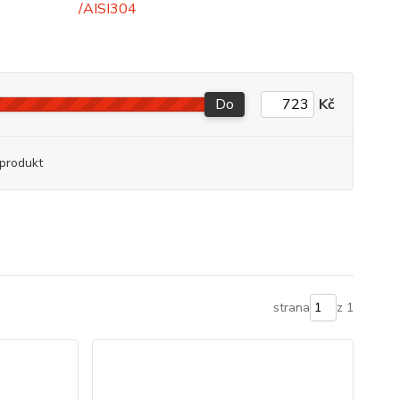
Do
Kč
produkt
strana
z 1