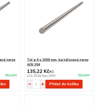
vaná nerez
Tyč ø 6 x 3000 mm, kartáčovaná nerez
AISI 304
135,22 Kč
/
KS
Skladem
Skladem
111,76 Kč
bez DPH
šíku
Přidat do košíku