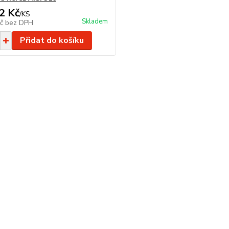
2 Kč
/
KS
Skladem
Kč
bez DPH
Přidat do košíku