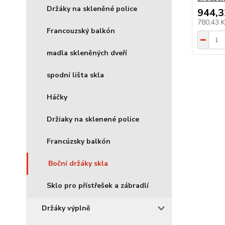
Držáky na skleněné police
944,3
780,43 
Francouzský balkón
madla skleněných dveří
spodní lišta skla
Háčky
Držiaky na sklenené police
Francúzsky balkón
Boční držáky skla
Sklo pro přístřešek a zábradlí
Držáky výplně