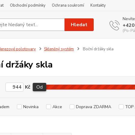
at
Obchodní podmínky
Ochrana soukromí
Kontakty
Nevíte
Hledat
+420
(Po-Pá
erezové polotovary
Skleněný systém
Boční držáky skla
í držáky skla
Kč
Od
adem
Novinka
Akce
Doprava ZDARMA
TOP 