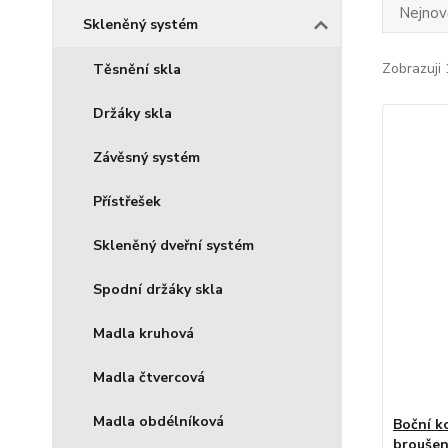
Nejnově
Skleněný systém
Zobrazuji 
Těsnění skla
Držáky skla
Závěsný systém
Přístřešek
Skleněný dveřní systém
Spodní držáky skla
Madla kruhová
Madla čtvercová
Madla obdélníková
Boční k
broušen