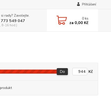
Přihlášení
 si rady? Zavolejte.
0
ks
 773 549 047
za
0,00 Kč
, 8-16 hod.)
Do
Kč
produkt