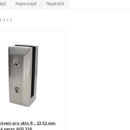
jší
Nejlevnější
Nejdražší
1-1 z 1
otvení pro sklo 8 - 13,52 mm,
á nerez AISI 316