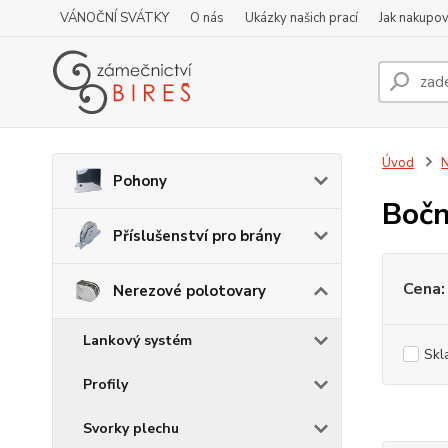
VÁNOČNÍ SVÁTKY
O nás
Ukázky našich prací
Jak nakupov
Úvod
N
Pohony
Bočn
Příslušenství pro brány
Cena:
Nerezové polotovary
Lankový systém
Skl
Profily
Svorky plechu