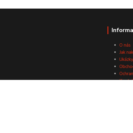
Informa
O nás
Jak na
Ukázky
Obcho
Ochran
Konta