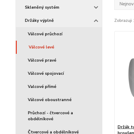
Nejnově
Skleněný systém
Držáky výplně
Zobrazuji 
Válcové průchozí
Válcové levé
Válcové pravé
Válcové spojovací
Valcové přímé
Válcové oboustranné
Průchozí - čtvercové a
obdélníkové
Držák t
Čtvercové a obdélníkové
broušen