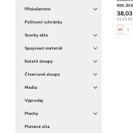
mm, bro
Příslušenství
38,03
31,43 K
Poštovní schránky
Svorky skla
Spojovací materiál
Kulaté sloupy
Čtvercové sloupy
Madla
Výprodej
Plechy
Pletená síta