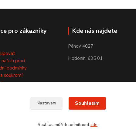
ce pro zákazníky
Kde nás najdete
Pánov 4027
kupovat
Hodonín, 695 01
 našich prací
dní podmínky
a soukromí
kty
Souhlasím
Nastavení
Souhlas můžete odmítnout
zde
.