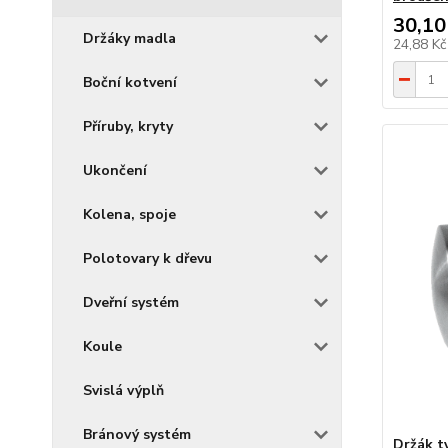
30,10
Držáky madla
24,88 K
Boční kotvení
Příruby, kryty
Ukončení
Kolena, spoje
Polotovary k dřevu
Dveřní systém
Koule
Svislá výplň
Bránový systém
Držák t