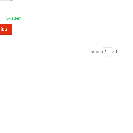
Skladem
šíku
strana
z 1