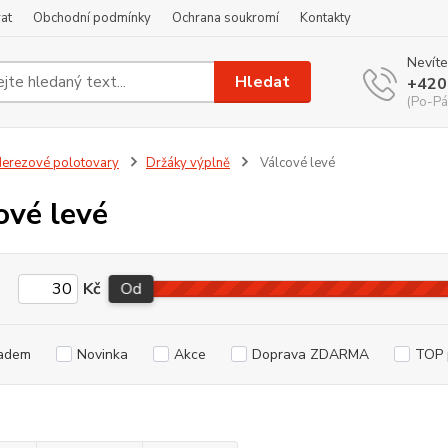
at
Obchodní podmínky
Ochrana soukromí
Kontakty
Nevíte
Hledat
+420
(Po-Pá
erezové polotovary
Držáky výplně
Válcové levé
ové levé
Kč
Od
adem
Novinka
Akce
Doprava ZDARMA
TOP 