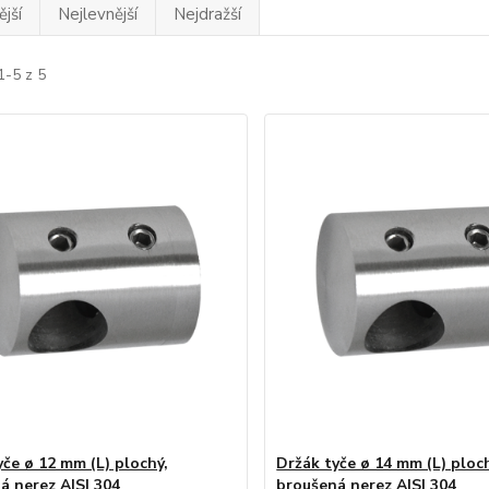
jší
Nejlevnější
Nejdražší
1-5 z 5
yče ø 12 mm (L) plochý,
Držák tyče ø 14 mm (L) ploc
á nerez AISI 304
broušená nerez AISI 304