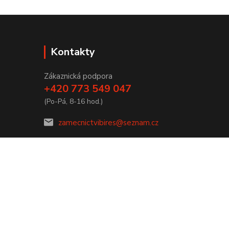
Kontakty
Zákaznická podpora
+420 773 549 047
(Po-Pá, 8-16 hod.)
zamecnictvibires@seznam.cz
Vytvořeno na
Eshop-rychle.cz