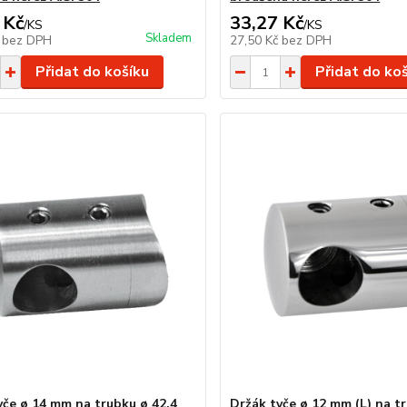
 Kč
33,27 Kč
/
KS
/
KS
Skladem
č
bez DPH
27,50 Kč
bez DPH
Přidat do košíku
Přidat do ko
yče ø 14 mm na trubku ø 42,4
Držák tyče ø 12 mm (L) na t