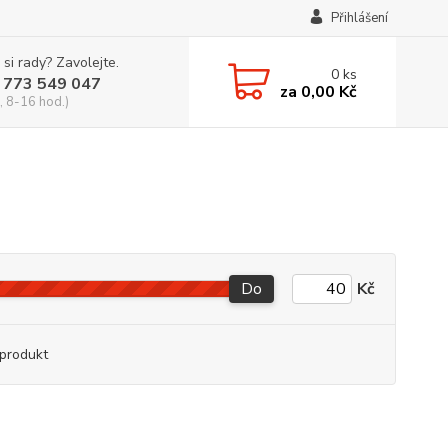
Přihlášení
 si rady? Zavolejte.
0
ks
 773 549 047
za
0,00 Kč
, 8-16 hod.)
Do
Kč
produkt