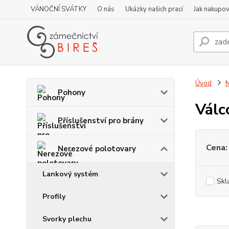
VÁNOČNÍ SVÁTKY
O nás
Ukázky našich prací
Jak nakupov
Úvod
N
Pohony
Válc
Příslušenství pro brány
Cena:
Nerezové polotovary
Lankový systém
Skl
Profily
Svorky plechu