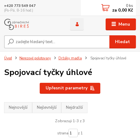
0
ks
+420 773 549 047
za
0,00 Kč
(Po-Pá, 8-16 hod.)
Menu
Hledat
Úvod
Nerezové polotovary
Držáky madla
Spojovací tyčky úhlové
Spojovací tyčky úhlové
Upřesnit parametry
Nejnovější
Nejlevnější
Nejdražší
Zobrazuji 1-3 z 3
strana
z 1