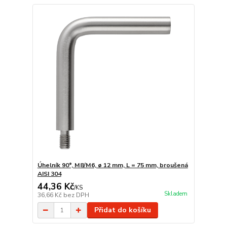
Úhelník 90°, M8/M6, ø 12 mm, L = 75 mm, broušená
AISI 304
44,36 Kč
/
KS
Skladem
36,66 Kč
bez DPH
Přidat do košíku