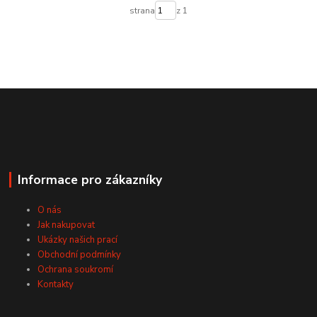
strana
z 1
Informace pro zákazníky
O nás
Jak nakupovat
Ukázky našich prací
Obchodní podmínky
Ochrana soukromí
Kontakty