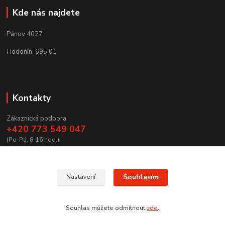
Kde nás najdete
Pánov 4027
Hodonín, 695 01
Kontakty
Zákaznická podpora
+420 773 549 047
(Po-Pá, 8-16 hod.)
zamecnictvibires@seznam.cz
Souhlasím
Nastavení
Souhlas můžete odmítnout
zde
.
Vytvořeno na
Eshop-rychle.cz