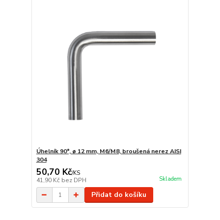
Úhelník 90°, ø 12 mm, M6/M8, broušená nerez AISI
304
50,70 Kč
/
KS
Skladem
41,90 Kč
bez DPH
Přidat do košíku