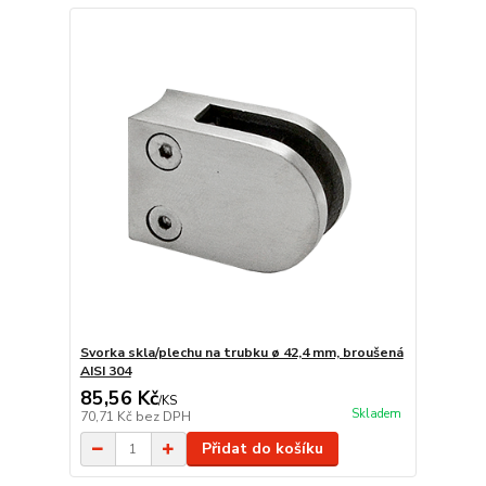
Svorka skla/plechu na trubku ø 42,4 mm, broušená
AISI 304
85,56 Kč
/
KS
Skladem
70,71 Kč
bez DPH
Přidat do košíku