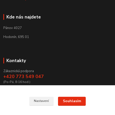
Kde nás najdete
Pánov 4027
Hodonín, 695 01
Kontakty
Zákaznická podpora
+420 773 549 047
(Po-Pá, 8-16 hod.)
zamecnictvibires@seznam.cz
Souhlasím
Nastavení