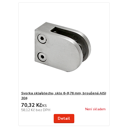
Svorka skla/plechu, sklo 6–8,76 mm, broušená AISI
304
70,32 Kč
/
KS
Není skladem
58,12 Kč
bez DPH
Detail