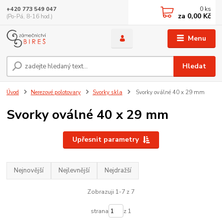
0
ks
+420 773 549 047
za
0,00 Kč
(Po-Pá, 8-16 hod.)
Menu
Hledat
Úvod
Nerezové polotovary
Svorky skla
Svorky oválné 40 x 29 mm
Svorky oválné 40 x 29 mm
Upřesnit parametry
Nejnovější
Nejlevnější
Nejdražší
Zobrazuji 1-7 z 7
strana
z 1