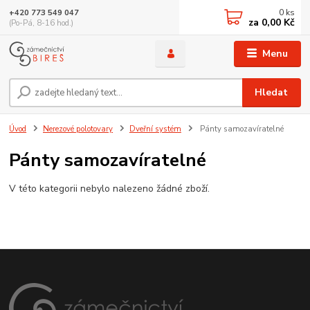
0
ks
+420 773 549 047
za
0,00 Kč
(Po-Pá, 8-16 hod.)
Menu
Hledat
Úvod
Nerezové polotovary
Dveřní systém
Pánty samozavíratelné
Pánty samozavíratelné
V této kategorii nebylo nalezeno žádné zboží.