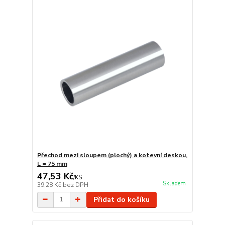
Přechod mezi sloupem (plochý) a kotevní deskou,
L = 75 mm
47,53 Kč
/
KS
Skladem
39,28 Kč
bez DPH
Přidat do košíku