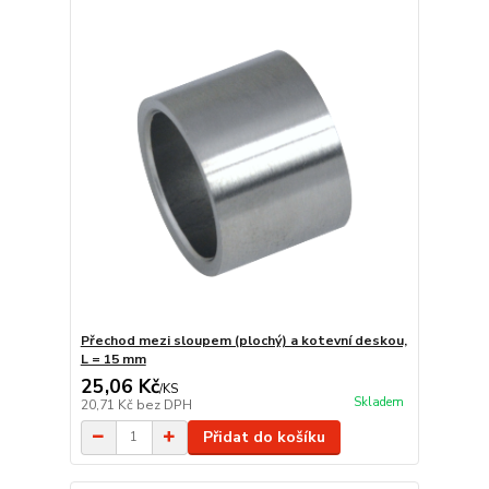
Přechod mezi sloupem (plochý) a kotevní deskou,
L = 15 mm
25,06 Kč
/
KS
Skladem
20,71 Kč
bez DPH
Přidat do košíku