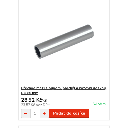
Přechod mezi sloupem (plochý) a kotevní deskou,
L = 85 mm
28,52 Kč
/
KS
Skladem
23,57 Kč
bez DPH
Přidat do košíku