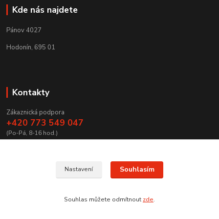
Kde nás najdete
Pánov 4027
Hodonín, 695 01
Kontakty
Zákaznická podpora
+420 773 549 047
(Po-Pá, 8-16 hod.)
zamecnictvibires@seznam.cz
Souhlasím
Nastavení
Souhlas můžete odmítnout
zde
.
Vytvořeno na
Eshop-rychle.cz