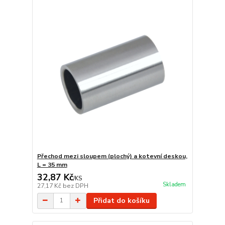
Přechod mezi sloupem (plochý) a kotevní deskou,
L = 35 mm
32,87 Kč
/
KS
Skladem
27,17 Kč
bez DPH
Přidat do košíku