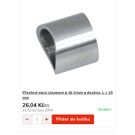
Přechod mezi sloupem ø 42,4 mm a deskou, L = 15
mm
26,04 Kč
/
KS
Skladem
21,52 Kč
bez DPH
Přidat do košíku