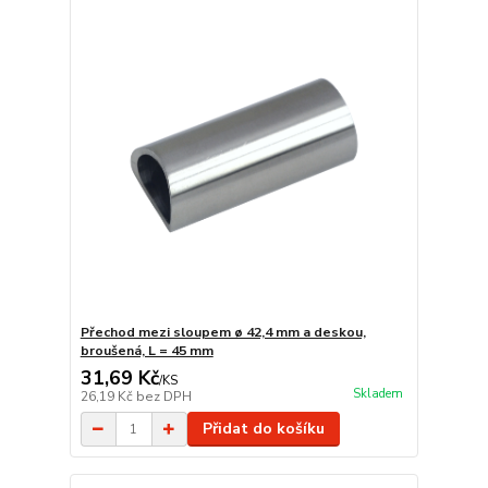
Přechod mezi sloupem ø 42,4 mm a deskou,
broušená, L = 45 mm
31,69 Kč
/
KS
Skladem
26,19 Kč
bez DPH
Přidat do košíku