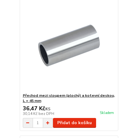
Přechod mezi sloupem (plochý) a kotevní deskou,
L = 45 mm
36,47 Kč
/
KS
Skladem
30,14 Kč
bez DPH
Přidat do košíku