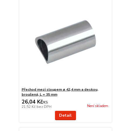
Přechod mezi sloupem ø 42,4 mm a deskou,
broušená, L = 35 mm
26,04 Kč
/
KS
Není skladem
21,52 Kč
bez DPH
Detail