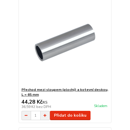
Přechod mezi sloupem (plochý) a kotevní deskou,
L = 65 mm
44,28 Kč
/
KS
Skladem
36,59 Kč
bez DPH
Přidat do košíku