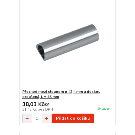
Přechod mezi sloupem ø 42,4 mm a deskou,
broušená, L = 65 mm
38,03 Kč
/
KS
Skladem
31,43 Kč
bez DPH
Přidat do košíku