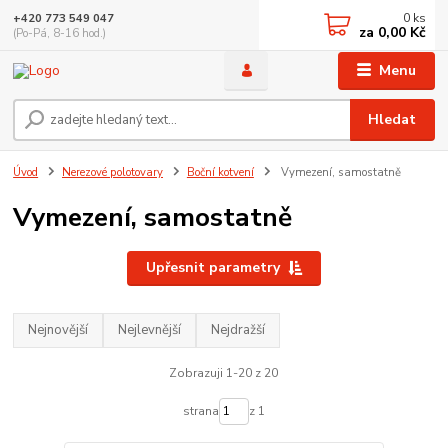
0
ks
+420 773 549 047
za
0,00 Kč
(Po-Pá, 8-16 hod.)
Menu
Hledat
Úvod
Nerezové polotovary
Boční kotvení
Vymezení, samostatně
Vymezení, samostatně
Upřesnit parametry
Nejnovější
Nejlevnější
Nejdražší
Zobrazuji 1-20 z 20
strana
z 1