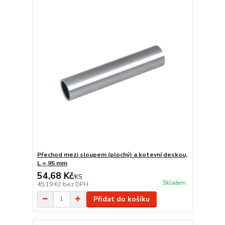
Přechod mezi sloupem (plochý) a kotevní deskou,
L = 95 mm
54,68 Kč
/
KS
Skladem
45,19 Kč
bez DPH
Přidat do košíku