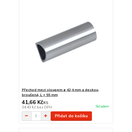
Přechod mezi sloupem ø 42,4 mm a deskou,
broušená, L = 55 mm
41,66 Kč
/
KS
Skladem
34,43 Kč
bez DPH
Přidat do košíku