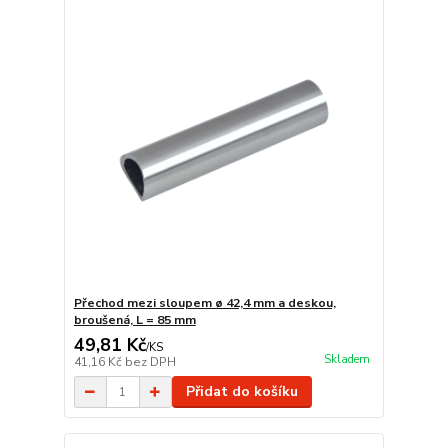
Přechod mezi sloupem ø 42,4 mm a deskou,
broušená, L = 85 mm
49,81 Kč
/
KS
Skladem
41,16 Kč
bez DPH
Přidat do košíku