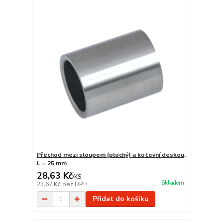
Přechod mezi sloupem (plochý) a kotevní deskou,
L = 25 mm
28,63 Kč
/
KS
Skladem
23,67 Kč
bez DPH
Přidat do košíku