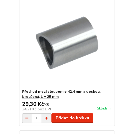
Přechod mezi sloupem ø 42,4 mm a deskou,
broušená, L = 25 mm
29,30 Kč
/
KS
Skladem
24,21 Kč
bez DPH
Přidat do košíku