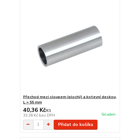
Přechod mezi sloupem (plochý) a kotevní deskou,
L = 55 mm
40,36 Kč
/
KS
Skladem
33,36 Kč
bez DPH
Přidat do košíku