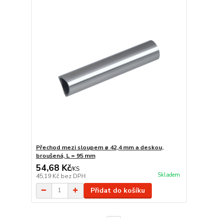
Přechod mezi sloupem ø 42,4 mm a deskou,
broušená, L = 95 mm
54,68 Kč
/
KS
Skladem
45,19 Kč
bez DPH
Přidat do košíku