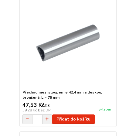
Přechod mezi sloupem ø 42,4 mm a deskou,
broušená, L = 75 mm
47,53 Kč
/
KS
Skladem
39,28 Kč
bez DPH
Přidat do košíku