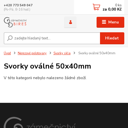
0
ks
+420 773 549 047
za
0,00 Kč
(Po-Pá, 8-16 hod.)
Menu
Hledat
Úvod
Nerezové polotovary
Svorky skla
Svorky oválné 50x40mm
Svorky oválné 50x40mm
V této kategorii nebylo nalezeno žádné zboží.