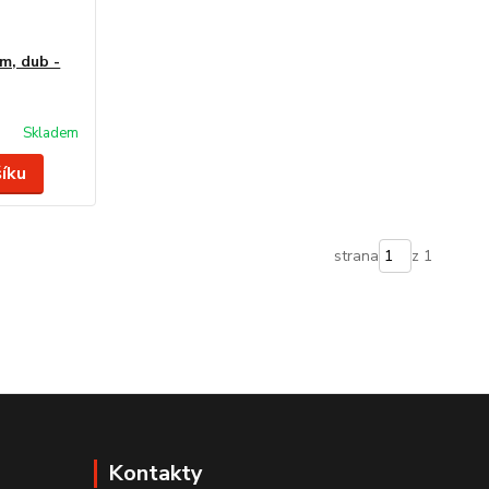
m, dub -
Skladem
šíku
strana
z 1
Kontakty