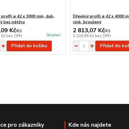
 profil ø 42 x 3000 mm, dub,
Dřevěný profil ø 42 x 4000 m
ý bez nátěru
cink, broušený
,09 Kč
2 813,07 Kč
/
KS
/
KS
Skladem
7 Kč
bez DPH
2 324,85 Kč
bez DPH
Přidat do košíku
Přidat do ko
ce pro zákazníky
Kde nás najdete