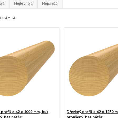
jší
Nejlevnější
Nejdražší
1-14 z 14
 profil ø 42 x 1000 mm, buk,
Dřevěný profil ø 42 x 1250 m
ý, bez nátěru
broušený, bez nátěru