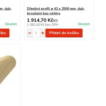
mm, dub,
Dřevěný profil ø 42 x 2500 mm, dub,
broušený bez nátěru
1 914,70 Kč
/
KS
Skladem
Skladem
1 582,40 Kč
bez DPH
šíku
Přidat do košíku