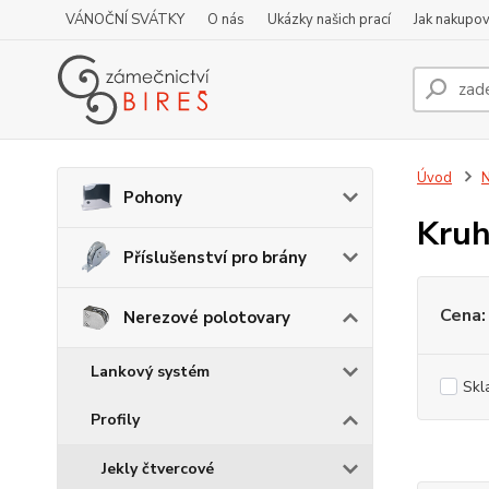
VÁNOČNÍ SVÁTKY
O nás
Ukázky našich prací
Jak nakupov
Úvod
N
Pohony
Kruh
Příslušenství pro brány
Cena:
Nerezové polotovary
Lankový systém
Skl
Profily
Jekly čtvercové