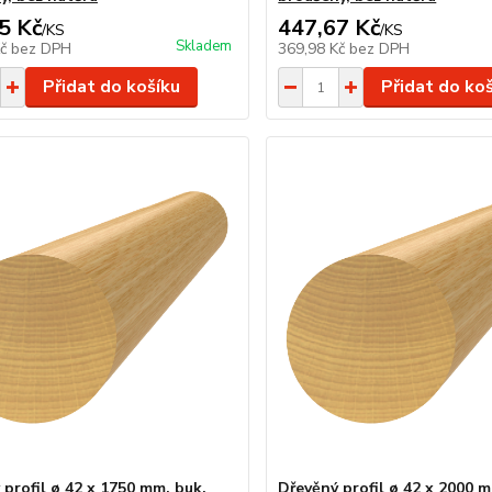
5 Kč
447,67 Kč
/
KS
/
KS
Skladem
Kč
bez DPH
369,98 Kč
bez DPH
Přidat do košíku
Přidat do ko
 profil ø 42 x 1750 mm, buk,
Dřevěný profil ø 42 x 2000 m