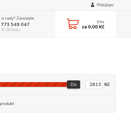
Přihlášení
 si rady? Zavolejte.
0
ks
 773 549 047
za
0,00 Kč
, 8-16 hod.)
Do
Kč
produkt