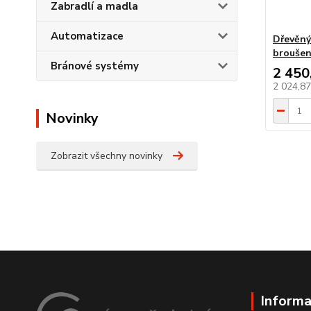
Zabradlí a madla
Automatizace
Dřevěný
broušen
Bránové systémy
2 450
2 024,8
Novinky
Zobrazit všechny novinky
Informa