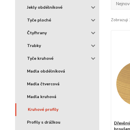
Nejnově
Jekly obdélníkové
Zobrazuji 
Tyče ploché
Čtyřhrany
Trubky
Tyče kruhové
Madla obdélníková
Madla čtvercová
Madla kruhová
Kruhové profily
Profily s drážkou
Dřevěný
broušen