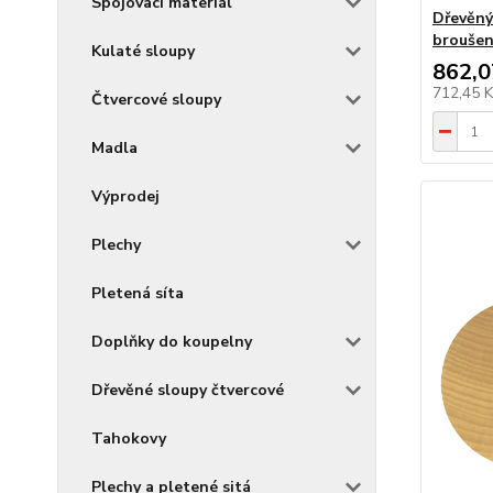
Spojovací materiál
Dřevěný
broušen
Kulaté sloupy
862,0
712,45 
Čtvercové sloupy
Madla
Výprodej
Plechy
Pletená síta
Doplňky do koupelny
Dřevěné sloupy čtvercové
Tahokovy
Plechy a pletené sitá