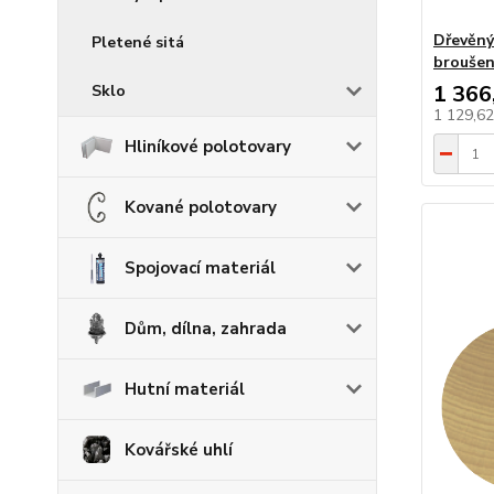
Dřevěný
Pletené sitá
broušen
1 366
Sklo
1 129,6
Hliníkové polotovary
Kované polotovary
Spojovací materiál
Dům, dílna, zahrada
Hutní materiál
Kovářské uhlí