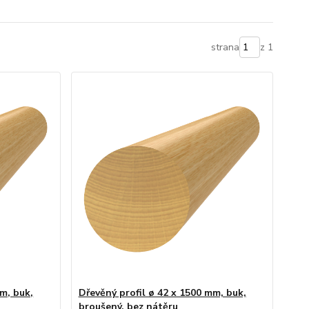
strana
z 1
m, buk,
Dřevěný profil ø 42 x 1500 mm, buk,
broušený, bez nátěru