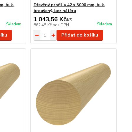
m, buk,
Dřevěný profil ø 42 x 3000 mm, buk,
broušený, bez nátěru
1 043,56 Kč
/
KS
Skladem
Skladem
862,45 Kč
bez DPH
šíku
Přidat do košíku