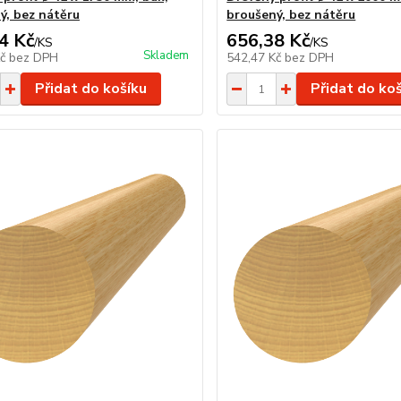
ý, bez nátěru
broušený, bez nátěru
4 Kč
656,38 Kč
/
KS
/
KS
Skladem
Kč
bez DPH
542,47 Kč
bez DPH
Přidat do košíku
Přidat do ko