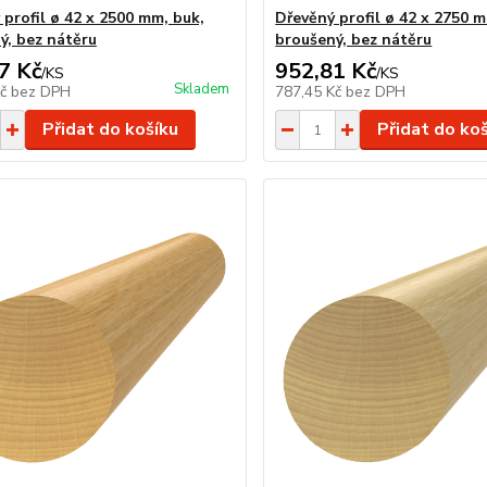
 profil ø 42 x 2500 mm, buk,
Dřevěný profil ø 42 x 2750 m
ý, bez nátěru
broušený, bez nátěru
7 Kč
952,81 Kč
/
KS
/
KS
Skladem
Kč
bez DPH
787,45 Kč
bez DPH
Přidat do košíku
Přidat do ko