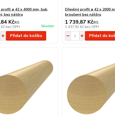
 profil ø 42 x 4000 mm, buk,
Dřevěný profil ø 42 x 2000 
ý, bez nátěru
broušený bez nátěru
,84 Kč
1 739,87 Kč
/
KS
/
KS
Skladem
2 Kč
bez DPH
1 437,91 Kč
bez DPH
Přidat do košíku
Přidat do ko