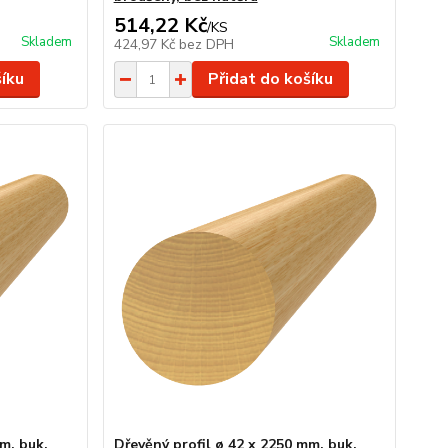
514,22 Kč
/
KS
Skladem
Skladem
424,97 Kč
bez DPH
šíku
Přidat do košíku
m, buk,
Dřevěný profil ø 42 x 2250 mm, buk,