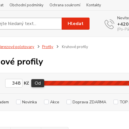
at
Obchodní podmínky
Ochrana soukromí
Kontakty
Nevíte
Hledat
+420
(Po-Pá
erezové polotovary
Profily
Kruhové profily
ové profily
Kč
Od
adem
Novinka
Akce
Doprava ZDARMA
TOP 