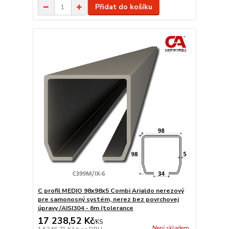
Přidat do košíku
C profil MEDIO 98x98x5 Combi Arialdo nerezový
pre samonosný systém, nerez bez povrchovej
úpravy /AISI304 - 6m (tolerance
17 238,52 Kč
/
KS
Není skladem