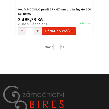
Vozík PICCOLO profil 67 x 67 mm pro brány do 200
kg, nerez
3 485,73 Kč
/
KS
Skladem
2 880,77 Kč
bez DPH
Přidat do košíku
strana
z 1