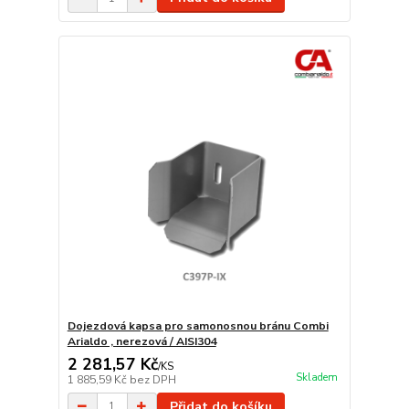
Dojezdová kapsa pro samonosnou bránu Combi
Arialdo , nerezová / AISI304
2 281,57 Kč
/
KS
Skladem
1 885,59 Kč
bez DPH
Přidat do košíku