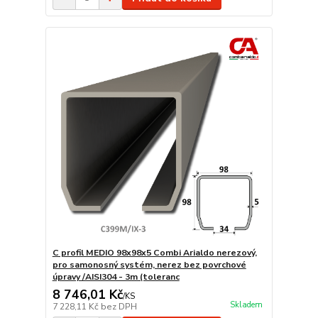
C profil MEDIO 98x98x5 Combi Arialdo nerezový,
pro samonosný systém, nerez bez povrchové
úpravy /AISI304 - 3m (toleranc
8 746,01 Kč
/
KS
Skladem
7 228,11 Kč
bez DPH