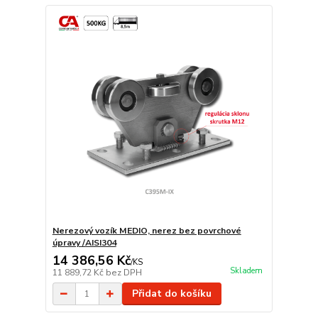
Nerezový vozík MEDIO, nerez bez povrchové
úpravy /AISI304
14 386,56 Kč
/
KS
Skladem
11 889,72 Kč
bez DPH
Přidat do košíku