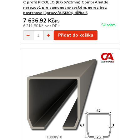
C profil PICOLLO (67x67x3mm) Combi Arialdo
nerezový, pre samonosný systém, nerez bez
povrchovej úpravy /AISI304, dĺžka 5
7 636,92 Kč
/
KS
Skladem
6 311,50 Kč
bez DPH
Přidat do košíku