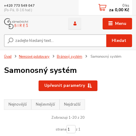
0
ks
+420 773 549 047
za
0,00 Kč
(Po-Pá, 8-16 hod.)
Menu
Hledat
Úvod
Nerezové polotovary
Bránový systém
Samonosný systém
Samonosný systém
Upřesnit parametry
Nejnovější
Nejlevnější
Nejdražší
Zobrazuji 1-20 z 20
strana
z 1