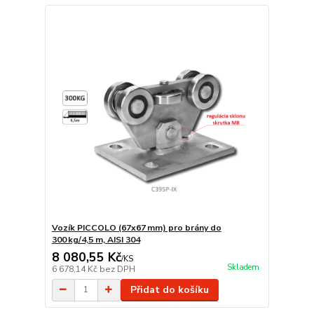
Vozík PICCOLO (67x67 mm) pro brány do
300 kg/4,5 m, AISI 304
8 080,55 Kč
/
KS
Skladem
6 678,14 Kč
bez DPH
Přidat do košíku