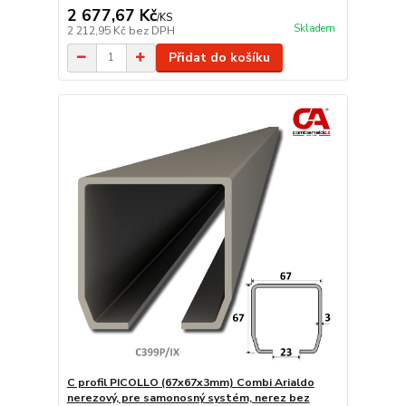
2 677,67 Kč
/
KS
Skladem
2 212,95 Kč
bez DPH
Přidat do košíku
C profil PICOLLO (67x67x3mm) Combi Arialdo
nerezový, pre samonosný systém, nerez bez