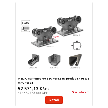
MEDIO samonos do 550 kg/8,5 m, profil 98 x 98 x 5
mm, nerez
52 571,13 Kč
/
KS
Není skladem
43 447,22 Kč
bez DPH
Detail