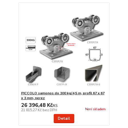
PICCOLO samonos do 300 kg/4,5 m, profil 67 x 67
x 3 mm, nerez
26 396,48 Kč
/
KS
Není skladem
21 815,27 Kč
bez DPH
Detail