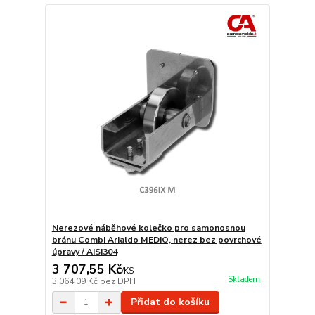
Nerezové náběhové kolečko pro samonosnou
bránu Combi Arialdo MEDIO, nerez bez povrchové
úpravy / AISI304
3 707,55 Kč
/
KS
Skladem
3 064,09 Kč
bez DPH
Přidat do košíku