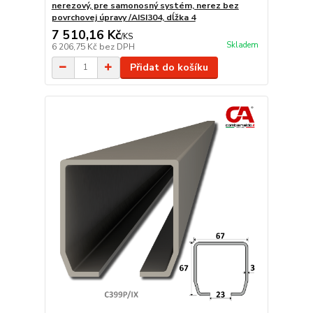
nerezový, pre samonosný systém, nerez bez
povrchovej úpravy /AISI304, dĺžka 4
7 510,16 Kč
/
KS
Skladem
6 206,75 Kč
bez DPH
Přidat do košíku