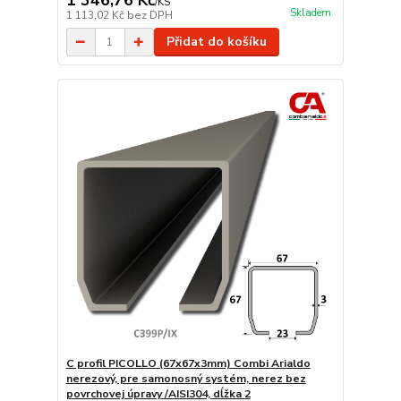
1 346,76 Kč
/
KS
Skladem
1 113,02 Kč
bez DPH
Přidat do košíku
C profil PICOLLO (67x67x3mm) Combi Arialdo
nerezový, pre samonosný systém, nerez bez
povrchovej úpravy /AISI304, dĺžka 2