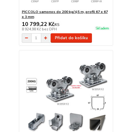
PICCOLO samonos do 200 kg/4,5 m, profil 67 x 67
x 3 mm
10 799,22 Kč
/
KS
Skladem
8 924,98 Kč
bez DPH
Přidat do košíku