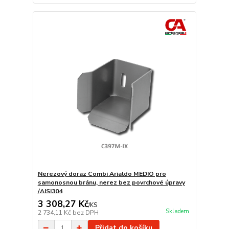
Nerezový doraz Combi Arialdo MEDIO pro
samonosnou bránu, nerez bez povrchové úpravy
/AISI304
3 308,27 Kč
/
KS
Skladem
2 734,11 Kč
bez DPH
Přidat do košíku