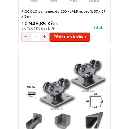
PICCOLO samonos do 200 kg/4,5 m, profil 67 x 67
x 3 mm
10 948,85 Kč
/
KS
Skladem
9 048,64 Kč
bez DPH
Přidat do košíku