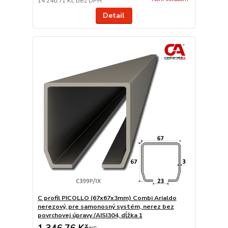
14 246,71 Kč
bez DPH
Detail
C profil PICOLLO (67x67x3mm) Combi Arialdo
nerezový, pre samonosný systém, nerez bez
povrchovej úpravy /AISI304, dĺžka 1