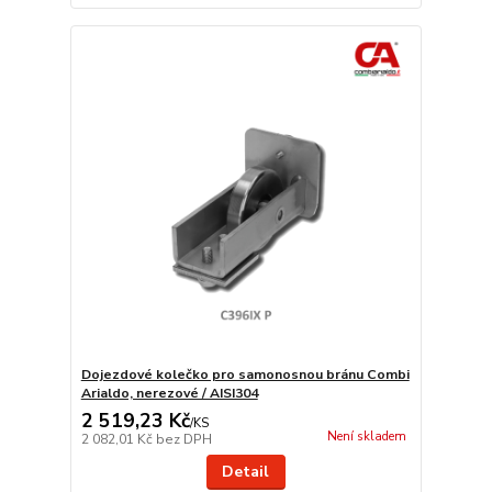
Dojezdové kolečko pro samonosnou bránu Combi
Arialdo, nerezové / AISI304
2 519,23 Kč
/
KS
Není skladem
2 082,01 Kč
bez DPH
Detail