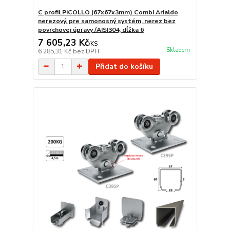
C profil PICOLLO (67x67x3mm) Combi Arialdo
nerezový, pre samonosný systém, nerez bez
povrchovej úpravy /AISI304, dĺžka 6
7 605,23 Kč
/
KS
Skladem
6 285,31 Kč
bez DPH
Přidat do košíku