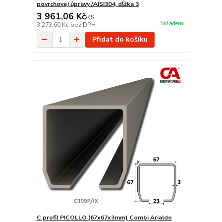
povrchovej úpravy /AISI304, dĺžka 3
3 961,06 Kč
/
KS
Skladem
3 273,60 Kč
bez DPH
Přidat do košíku
C profil PICOLLO (67x67x3mm) Combi Arialdo