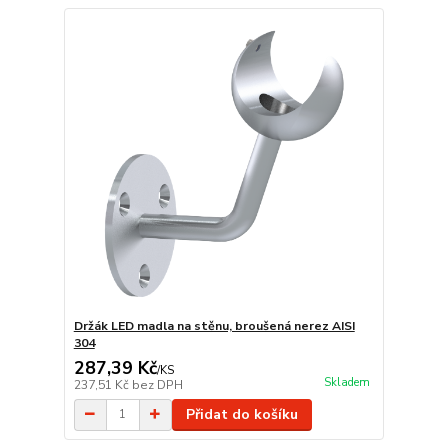
Držák LED madla na stěnu, broušená nerez AISI
304
287,39 Kč
/
KS
Skladem
237,51 Kč
bez DPH
Přidat do košíku