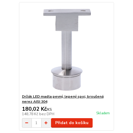
Držák LED madla pevný, lepený spoj, broušená
nerez AISI 304
180,02 Kč
/
KS
Skladem
148,78 Kč
bez DPH
Přidat do košíku