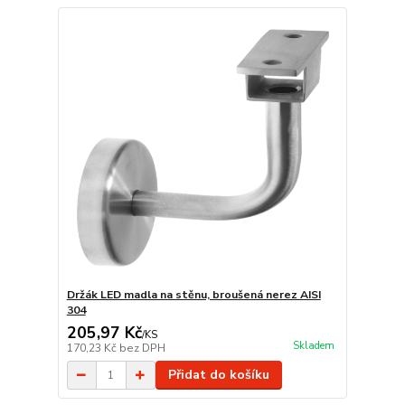
Držák LED madla na stěnu, broušená nerez AISI
304
205,97 Kč
/
KS
Skladem
170,23 Kč
bez DPH
Přidat do košíku