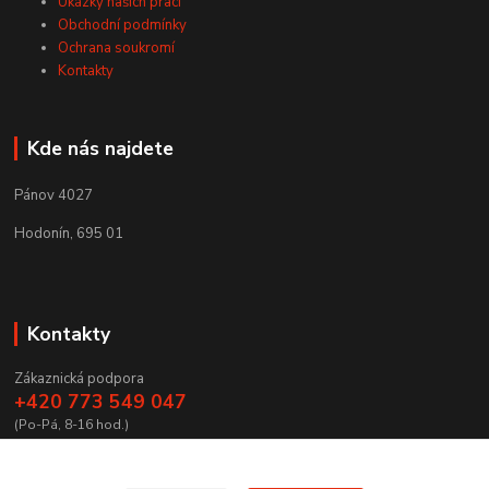
Ukázky našich prací
Obchodní podmínky
Ochrana soukromí
Kontakty
Kde nás najdete
Pánov 4027
Hodonín, 695 01
Kontakty
Zákaznická podpora
+420 773 549 047
(Po-Pá, 8-16 hod.)
zamecnictvibires@seznam.cz