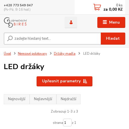
0
ks
+420 773 549 047
za
0,00 Kč
(Po-Pá, 8-16 hod.)
Menu
Hledat
Úvod
Nerezové polotovary
Držáky madla
LED držáky
LED držáky
Upřesnit parametry
Nejnovější
Nejlevnější
Nejdražší
Zobrazuji 1-3 z 3
strana
z 1