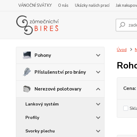
VÁNOČNÍ SVÁTKY
O nás
Ukázky našich prací
Jak nakupov
Úvod
N
Pohony
Roh
Příslušenství pro brány
Cena:
Nerezové polotovary
Lankový systém
Skl
Profily
Svorky plechu