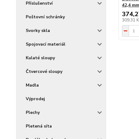
Příslušenství
42,4 mm
374,2
Poštovní schránky
309,31 
Svorky skla
Spojovací materiál
Kulaté sloupy
Čtvercové sloupy
Madla
Výprodej
Plechy
Pletená síta