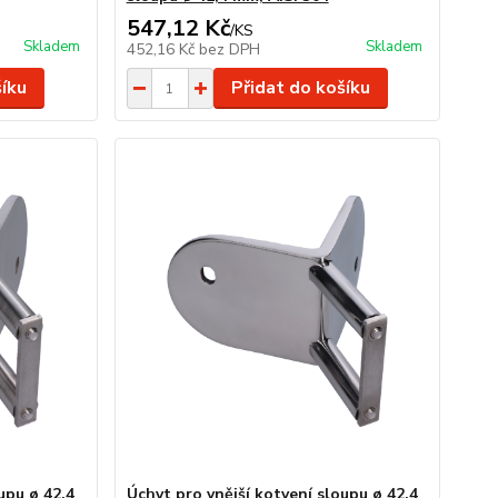
547,12 Kč
/
KS
Skladem
Skladem
452,16 Kč
bez DPH
šíku
Přidat do košíku
upu ø 42,4
Úchyt pro vnější kotvení sloupu ø 42,4