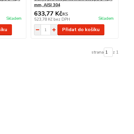
mm, AISI 304
633,77 Kč
/
KS
Skladem
Skladem
523,78 Kč
bez DPH
šíku
Přidat do košíku
strana
z 1