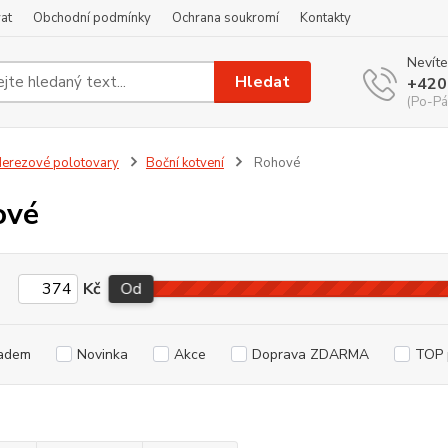
at
Obchodní podmínky
Ochrana soukromí
Kontakty
Nevíte
Hledat
+420
(Po-Pá
erezové polotovary
Boční kotvení
Rohové
ové
Kč
Od
adem
Novinka
Akce
Doprava ZDARMA
TOP 