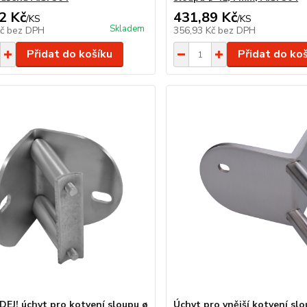
2 Kč
431,89 Kč
/
KS
/
KS
Skladem
Kč
bez DPH
356,93 Kč
bez DPH
Přidat do košíku
Přidat do ko
J! úchyt pro kotvení sloupu ø
Úchyt pro vnější kotvení slo