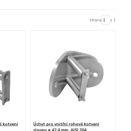
strana
z 1
 kotvení
Úchyt pro vnitřní rohové kotvení
sloupu ø 42,4 mm, AISI 304