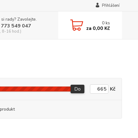
Přihlášení
 si rady? Zavolejte.
0
ks
 773 549 047
za
0,00 Kč
, 8-16 hod.)
Do
Kč
produkt