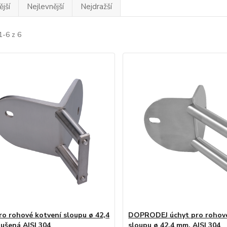
jší
Nejlevnější
Nejdražší
1-6 z 6
ro rohové kotvení sloupu ø 42,4
DOPRODEJ úchyt pro rohové
ušená AISI 304
sloupu ø 42,4 mm, AISI 304