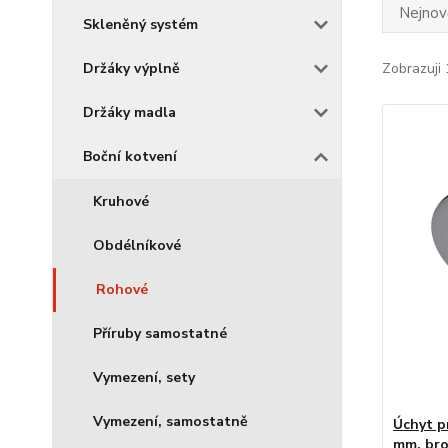
Nejnově
Skleněný systém
Držáky výplně
Zobrazuji 
Držáky madla
Boční kotvení
Kruhové
Obdélníkové
Rohové
Příruby samostatné
Vymezení, sety
Vymezení, samostatně
Úchyt p
mm, bro