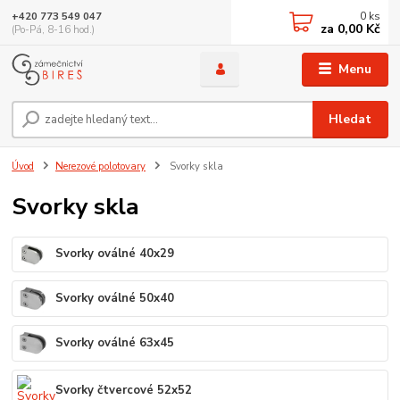
0
ks
+420 773 549 047
za
0,00 Kč
(Po-Pá, 8-16 hod.)
Menu
Hledat
Úvod
Nerezové polotovary
Svorky skla
Svorky skla
Svorky oválné 40x29
Svorky oválné 50x40
Svorky oválné 63x45
Svorky čtvercové 52x52