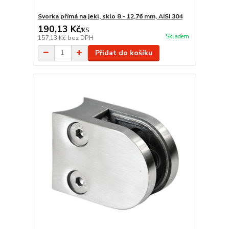
Svorka přímá na jekl, sklo 8 - 12,76 mm, AISI 304
190,13 Kč
/
KS
Skladem
157,13 Kč
bez DPH
Přidat do košíku