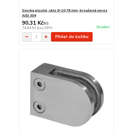
Svorka plochá, sklo 6–10,76 mm, broušená nerez
AISI 304
90,31 Kč
/
KS
Skladem
74,64 Kč
bez DPH
Přidat do košíku