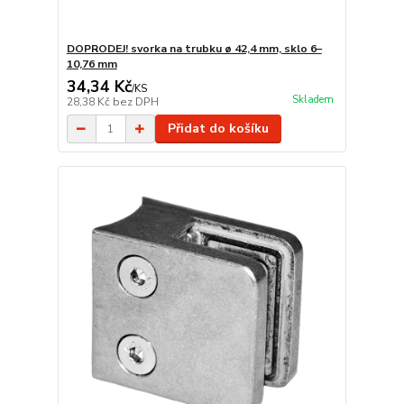
DOPRODEJ! svorka na trubku ø 42,4 mm, sklo 6–
10,76 mm
34,34 Kč
/
KS
Skladem
28,38 Kč
bez DPH
Přidat do košíku