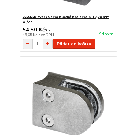
ZAMAK svorka skla plochá pro sklo 6–12,76 mm,
Al/Zn
54,50 Kč
/
KS
Skladem
45,05 Kč
bez DPH
Přidat do košíku