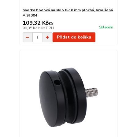
Svorka bodová na sklo 8–16 mm plochá, broušená
AISI 304
109,32 Kč
/
KS
Skladem
90,35 Kč
bez DPH
Přidat do košíku