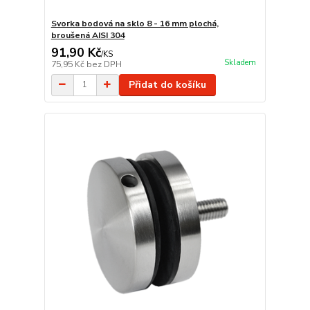
Svorka bodová na sklo 8 - 16 mm plochá,
broušená AISI 304
91,90 Kč
/
KS
Skladem
75,95 Kč
bez DPH
Přidat do košíku