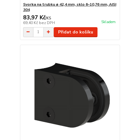
Svorka na trubku ø 42,4 mm, sklo 6–10,76 mm, AISI
304
83,97 Kč
/
KS
Skladem
69,40 Kč
bez DPH
Přidat do košíku