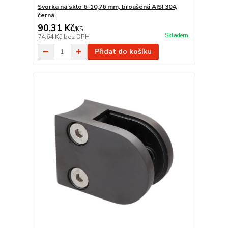
Svorka na sklo 6–10,76 mm, broušená AISI 304,
černá
90,31 Kč
/
KS
Skladem
74,64 Kč
bez DPH
Přidat do košíku