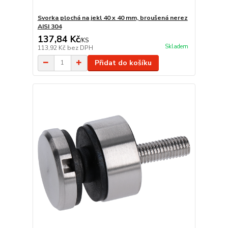
Svorka plochá na jekl 40 x 40 mm, broušená nerez
AISI 304
137,84 Kč
/
KS
Skladem
113,92 Kč
bez DPH
Přidat do košíku