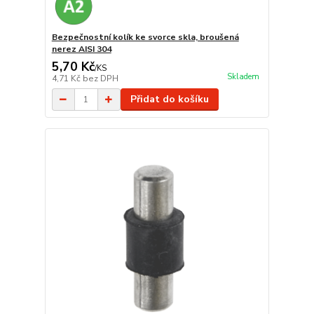
Bezpečnostní kolík ke svorce skla, broušená
nerez AISI 304
5,70 Kč
/
KS
Skladem
4,71 Kč
bez DPH
Přidat do košíku