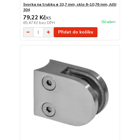
Svorka na trubku ø 33,7 mm, sklo 6–10,76 mm, AISI
304
79,22 Kč
/
KS
Skladem
65,47 Kč
bez DPH
Přidat do košíku