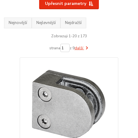
Upřesnit parametry
Nejnovější
Nejlevnější
Nejdražší
Zobrazuji 1-20 z 173
strana
z 9
další