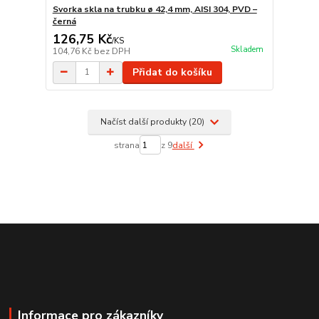
Svorka skla na trubku ø 42,4 mm, AISI 304, PVD –
černá
126,75 Kč
/
KS
Skladem
104,76 Kč
bez DPH
Přidat do košíku
Načíst další produkty (20)
strana
z 9
další
Informace pro zákazníky