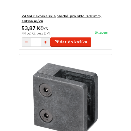
ZAMAK svorka skla plochá, pro sklo 8–10 mm,
slitina Al/Zn
53,87 Kč
/
KS
Skladem
44,52 Kč
bez DPH
Přidat do košíku