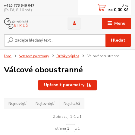
0
ks
+420 773 549 047
za
0,00 Kč
(Po-Pá, 8-16 hod.)
Menu
Hledat
Úvod
Nerezové polotovary
Držáky výplně
Válcové oboustranné
Válcové oboustranné
Upřesnit parametry
Nejnovější
Nejlevnější
Nejdražší
Zobrazuji 1-1 z 1
strana
z 1