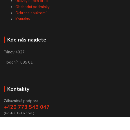
Ukázky našich prací
Obchodní podmínky
Ochrana soukromí
Kontakty
Kde nás najdete
Pánov 4027
Hodonín, 695 01
Kontakty
Zákaznická podpora
+420 773 549 047
(Po-Pá, 8-16 hod.)
zamecnictvibires@seznam.cz