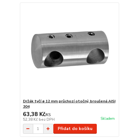
Držák tyčí ø 12 mm průchozí otočný, broušená AISI
304
63,38 Kč
/
KS
Skladem
52,38 Kč
bez DPH
Přidat do košíku