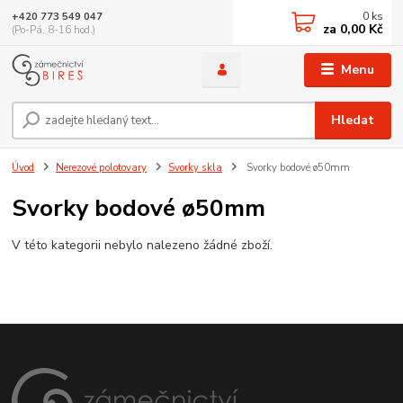
0
ks
+420 773 549 047
za
0,00 Kč
(Po-Pá, 8-16 hod.)
Menu
Hledat
Úvod
Nerezové polotovary
Svorky skla
Svorky bodové ø50mm
Svorky bodové ø50mm
V této kategorii nebylo nalezeno žádné zboží.