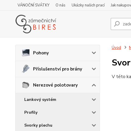
VÁNOČNÍ SVÁTKY
O nás
Ukázky našich prací
Jak nakupov
Úvod
N
Pohony
Svor
Příslušenství pro brány
V této ka
Nerezové polotovary
Lankový systém
Profily
Svorky plechu