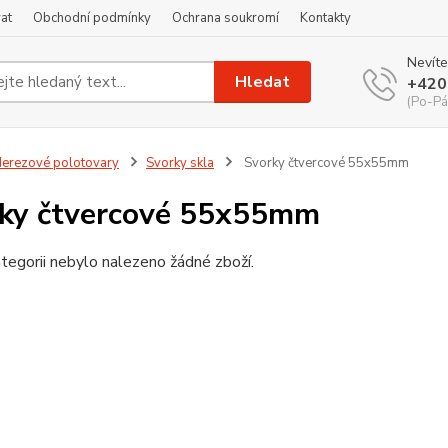
at
Obchodní podmínky
Ochrana soukromí
Kontakty
Nevíte
Hledat
+420
(Po-Pá
erezové polotovary
Svorky skla
Svorky čtvercové 55x55mm
ky čtvercové 55x55mm
tegorii nebylo nalezeno žádné zboží.