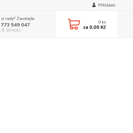
Přihlášení
 si rady? Zavolejte.
0
ks
 773 549 047
za
0,00 Kč
, 8-16 hod.)