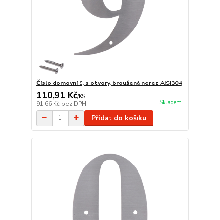
Číslo domovní 9, s otvory, broušená nerez AISI304
110,91 Kč
/
KS
Skladem
91,66 Kč
bez DPH
Přidat do košíku