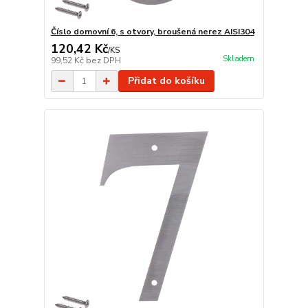
Číslo domovní 6, s otvory, broušená nerez AISI304
120,42 Kč
/
KS
Skladem
99,52 Kč
bez DPH
Přidat do košíku