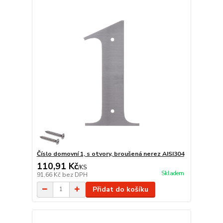
Číslo domovní 1, s otvory, broušená nerez AISI304
110,91 Kč
/
KS
Skladem
91,66 Kč
bez DPH
Přidat do košíku