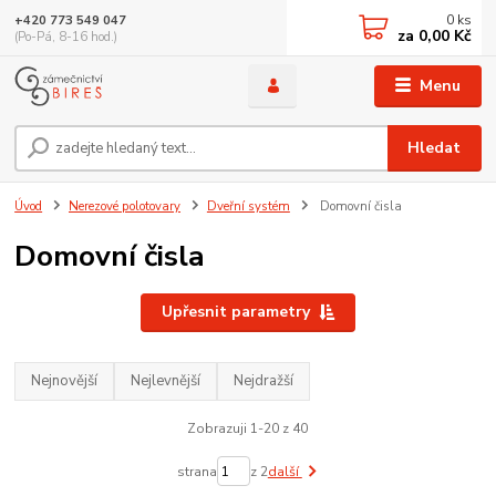
0
ks
+420 773 549 047
za
0,00 Kč
(Po-Pá, 8-16 hod.)
Menu
Hledat
Úvod
Nerezové polotovary
Dveřní systém
Domovní čisla
Domovní čisla
Upřesnit parametry
Nejnovější
Nejlevnější
Nejdražší
Zobrazuji 1-20 z 40
strana
z 2
další