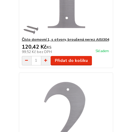
Číslo domovní 1, s otvory, broušená nerez AISI304
120,42 Kč
/
KS
Skladem
99,52 Kč
bez DPH
Přidat do košíku