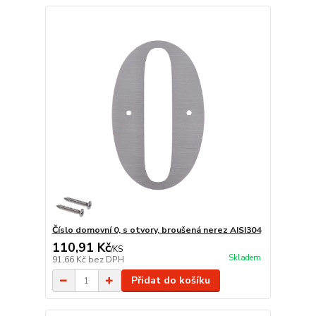
Číslo domovní 0, s otvory, broušená nerez AISI304
110,91 Kč
/
KS
Skladem
91,66 Kč
bez DPH
Přidat do košíku