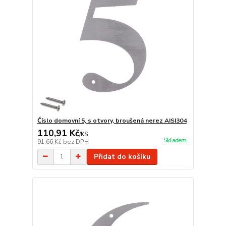
Číslo domovní 5, s otvory, broušená nerez AISI304
110,91 Kč
/
KS
Skladem
91,66 Kč
bez DPH
Přidat do košíku