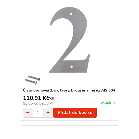
Číslo domovní 2, s otvory, broušená nerez AISI304
110,91 Kč
/
KS
Skladem
91,66 Kč
bez DPH
Přidat do košíku