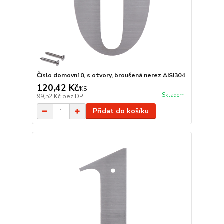
Číslo domovní 0, s otvory, broušená nerez AISI304
120,42 Kč
/
KS
Skladem
99,52 Kč
bez DPH
Přidat do košíku