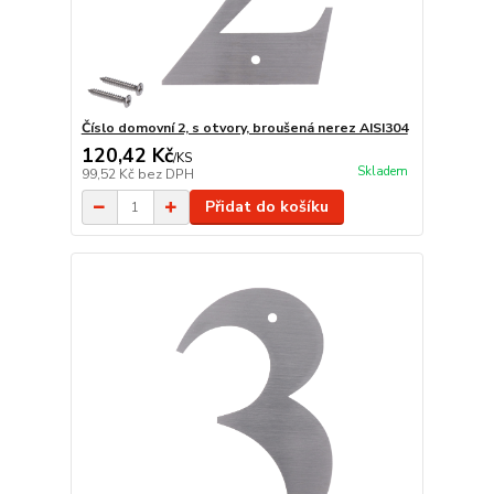
Číslo domovní 2, s otvory, broušená nerez AISI304
120,42 Kč
/
KS
Skladem
99,52 Kč
bez DPH
Přidat do košíku