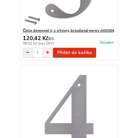
Číslo domovní 3, s otvory, broušená nerez AISI304
120,42 Kč
/
KS
Skladem
99,52 Kč
bez DPH
Přidat do košíku