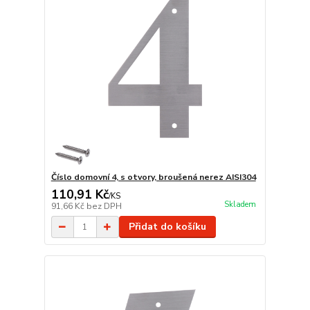
Číslo domovní 4, s otvory, broušená nerez AISI304
110,91 Kč
/
KS
Skladem
91,66 Kč
bez DPH
Přidat do košíku