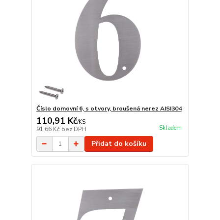
Číslo domovní 6, s otvory, broušená nerez AISI304
110,91 Kč
/
KS
Skladem
91,66 Kč
bez DPH
Přidat do košíku