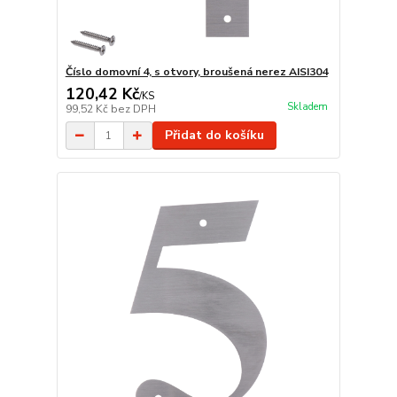
Číslo domovní 4, s otvory, broušená nerez AISI304
120,42 Kč
/
KS
Skladem
99,52 Kč
bez DPH
Přidat do košíku