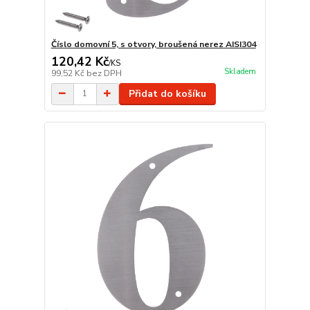
Číslo domovní 5, s otvory, broušená nerez AISI304
120,42 Kč
/
KS
Skladem
99,52 Kč
bez DPH
Přidat do košíku