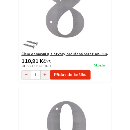
Číslo domovní 8, s otvory, broušená nerez AISI304
110,91 Kč
/
KS
Skladem
91,66 Kč
bez DPH
Přidat do košíku