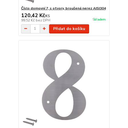
Číslo domovní 7, s otvory, broušená nerez AISI304
120,42 Kč
/
KS
Skladem
99,52 Kč
bez DPH
Přidat do košíku