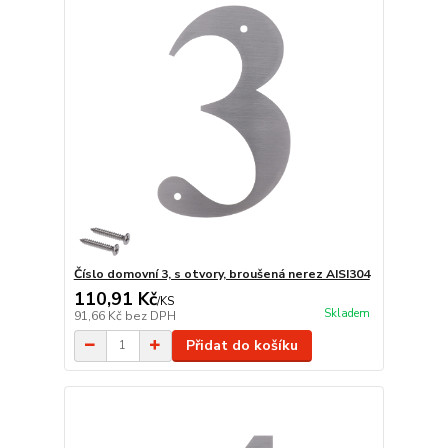
Číslo domovní 3, s otvory, broušená nerez AISI304
110,91 Kč
/
KS
Skladem
91,66 Kč
bez DPH
Přidat do košíku