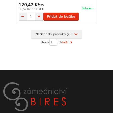
120,42 Kč
/
KS
Skladem
99,52 Kč
bez DPH
Přidat do košíku
Načíst další produkty (20)
strana
z 2
další