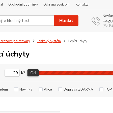
at
Obchodní podmínky
Ochrana soukromí
Kontakty
Nevíte
Hledat
+420
(Po-Pá
erezové polotovary
Lankový systém
Lepící úchyty
cí úchyty
Kč
Od
adem
Novinka
Akce
Doprava ZDARMA
TOP 