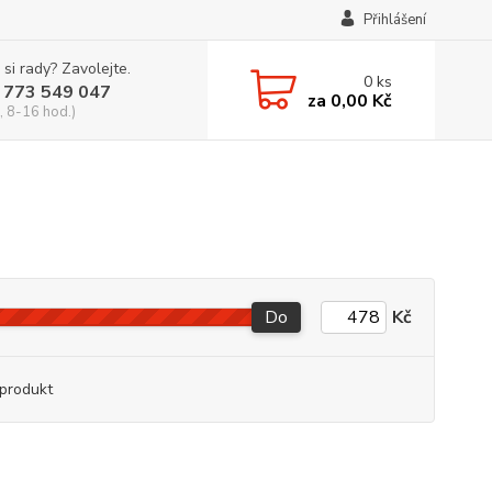
Přihlášení
 si rady? Zavolejte.
0
ks
 773 549 047
za
0,00 Kč
, 8-16 hod.)
Do
Kč
produkt