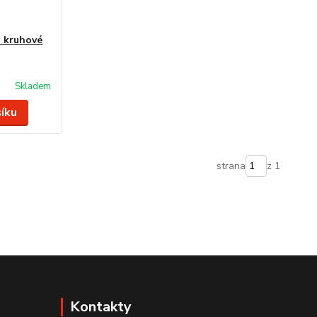
o kruhové
Skladem
šíku
strana
z 1
Kontakty