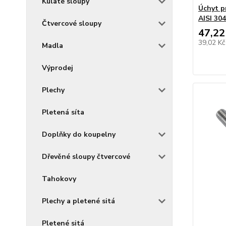
Kulaté sloupy
Úchyt p
AISI 304
Čtvercové sloupy
47,22
39,02 K
Madla
Výprodej
Plechy
Pletená síta
Doplňky do koupelny
Dřevěné sloupy čtvercové
Tahokovy
Plechy a pletené sitá
Pletené sitá