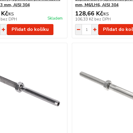
 3 mm, AISI 304
mm, M6/LH6, AISI 304
 Kč
128,66 Kč
/
KS
/
KS
Skladem
č
bez DPH
106,33 Kč
bez DPH
Přidat do košíku
Přidat do ko