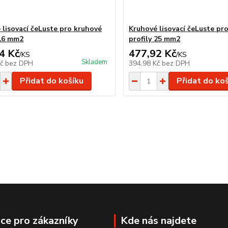
 lisovací čeLuste pro kruhové
Kruhové lisovací čeLuste pr
 16 mm2
profily 25 mm2
4 Kč
477,92 Kč
/
KS
/
KS
Skladem
Kč
bez DPH
394,98 Kč
bez DPH
Přidat do košíku
Přidat do ko
ce pro zákazníky
Kde nás najdete