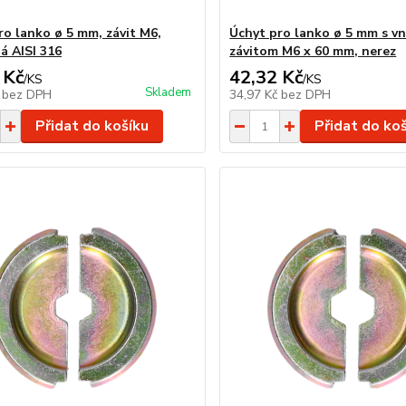
ro lanko ø 5 mm, závit M6,
Úchyt pro lanko ø 5 mm s vn
á AISI 316
závitom M6 x 60 mm, nerez
 Kč
42,32 Kč
/
KS
/
KS
Skladem
č
bez DPH
34,97 Kč
bez DPH
Přidat do košíku
Přidat do ko