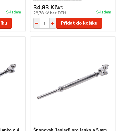
34,83 Kč
/
KS
Skladem
Skladem
28,78 Kč
bez DPH
šíku
Přidat do košíku
 lanko ø 4
Šponovák (lepiaci) pro lanko ø 5 mm,