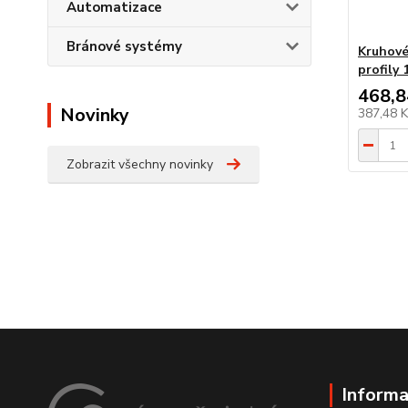
Automatizace
Bránové systémy
Kruhové
profily
468,8
Novinky
387,48 
Zobrazit všechny novinky
Informa