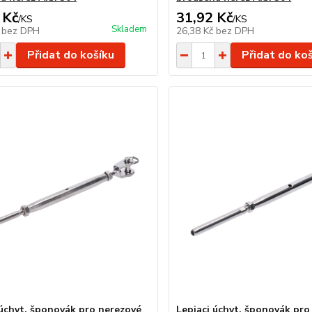
 Kč
31,92 Kč
/
KS
/
KS
Skladem
č
bez DPH
26,38 Kč
bez DPH
Přidat do košíku
Přidat do ko
 úchyt, šponovák pro nerezové
Lepiaci úchyt, šponovák pro