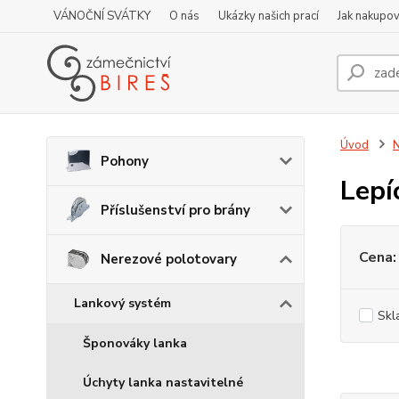
VÁNOČNÍ SVÁTKY
O nás
Ukázky našich prací
Jak nakupov
Úvod
N
Pohony
Lepí
Příslušenství pro brány
Cena:
Nerezové polotovary
Lankový systém
Skl
Šponováky lanka
Úchyty lanka nastavitelné