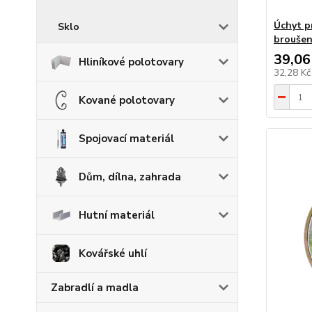
Úchyt p
Sklo
broušen
39,06
Hliníkové polotovary
32,28 K
Kované polotovary
Spojovací materiál
Dům, dílna, zahrada
Hutní materiál
Kovářské uhlí
Zabradlí a madla