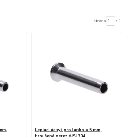
strana
z 1
 mm,
Lepiaci úchyt pro lanko ø 5 mm,
broušená nerez AISI 304