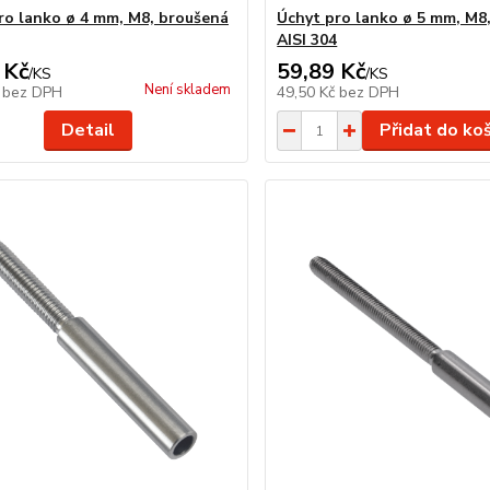
ro lanko ø 4 mm, M8, broušená
Úchyt pro lanko ø 5 mm, M8
AISI 304
 Kč
59,89 Kč
/
KS
/
KS
Není skladem
č
bez DPH
49,50 Kč
bez DPH
Detail
Přidat do ko