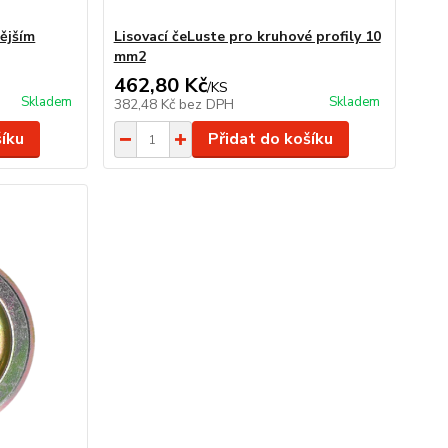
ějším
Lisovací čeLuste pro kruhové profily 10
mm2
462,80 Kč
/
KS
Skladem
Skladem
382,48 Kč
bez DPH
šíku
Přidat do košíku