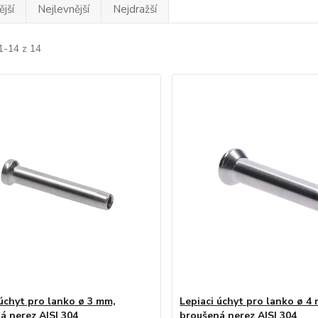
jší
Nejlevnější
Nejdražší
1-14 z 14
 úchyt pro lanko ø 3 mm,
Lepiaci úchyt pro lanko ø 4
á nerez AISI 304
broušená nerez AISI 304