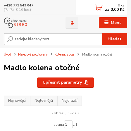
0
ks
+420 773 549 047
za
0,00 Kč
(Po-Pá, 8-16 hod.)
Menu
Hledat
Úvod
Nerezové polotovary
Kolena, spoje
Madlo kolena otočné
Madlo kolena otočné
Upřesnit parametry
Nejnovější
Nejlevnější
Nejdražší
Zobrazuji 1-2 z 2
strana
z 1