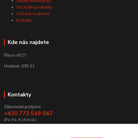
Ukázky našich prací
Obchodní podmínky
Ochrana soukromí
Kontakty
Kde nás najdete
Pánov 4027
Hodonín, 695 01
Kontakty
Zákaznická podpora
+420 773 549 047
(Po-Pá, 8-16 hod.)
zamecnictvibires@seznam.cz