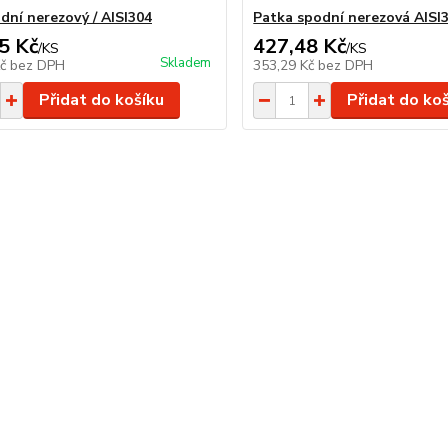
dní nerezový / AISI304
Patka spodní nerezová AISI
5 Kč
427,48 Kč
/
KS
/
KS
Skladem
Kč
bez DPH
353,29 Kč
bez DPH
Přidat do košíku
Přidat do ko