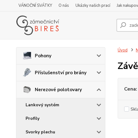
VÁNOČNÍ SVÁTKY
O nás
Ukázky našich prací
Jak nakupov
Úvod
N
Pohony
Závě
Příslušenství pro brány
Cena:
Nerezové polotovary
Lankový systém
Skl
Profily
Svorky plechu