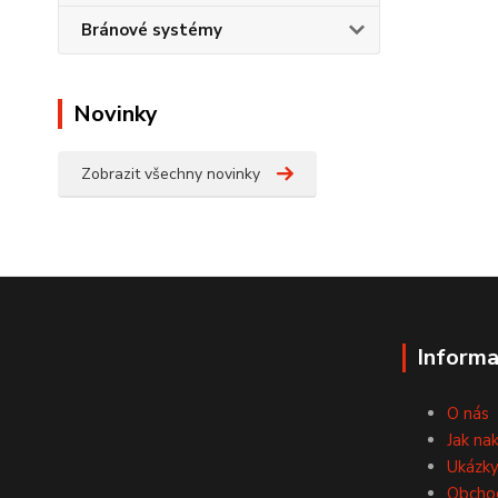
Bránové systémy
Novinky
Zobrazit všechny novinky
Informa
O nás
Jak na
Ukázky
Obcho