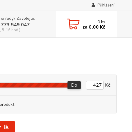
Přihlášení
 si rady? Zavolejte.
0
ks
 773 549 047
za
0,00 Kč
, 8-16 hod.)
Do
Kč
produkt
y