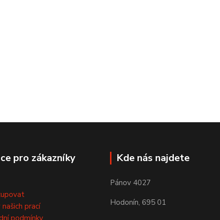
ce pro zákazníky
Kde nás najdete
Pánov 4027
kupovat
Hodonín, 695 01
 našich prací
dní podmínky