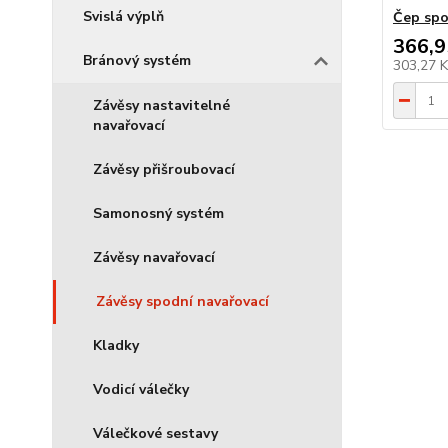
Svislá výplň
Čep spo
366,9
Bránový systém
303,27 
Závěsy nastavitelné
navařovací
Závěsy přišroubovací
Samonosný systém
Závěsy navařovací
Závěsy spodní navařovací
Kladky
Vodicí válečky
Válečkové sestavy