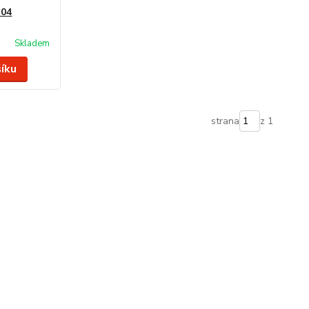
304
Skladem
šíku
strana
z 1