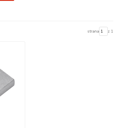
strana
z 1