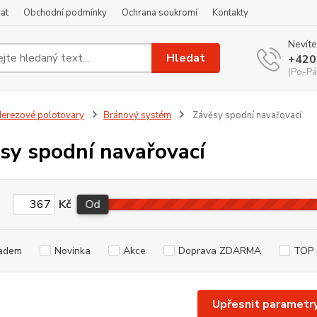
at
Obchodní podmínky
Ochrana soukromí
Kontakty
Nevíte
Hledat
+420
(Po-Pá
erezové polotovary
Bránový systém
Závěsy spodní navařovací
sy spodní navařovací
Kč
Od
adem
Novinka
Akce
Doprava ZDARMA
TOP 
Upřesnit parametr