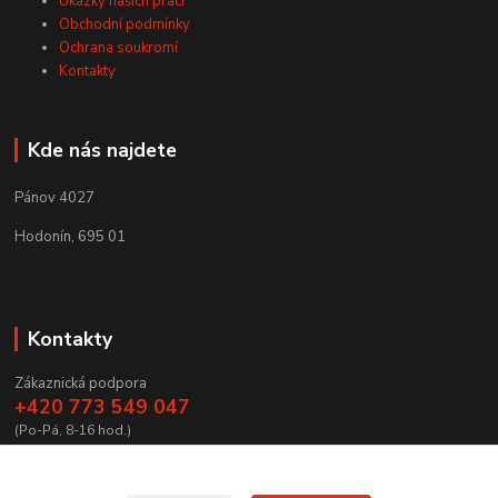
Ukázky našich prací
Obchodní podmínky
Ochrana soukromí
Kontakty
Kde nás najdete
Pánov 4027
Hodonín, 695 01
Kontakty
Zákaznická podpora
+420 773 549 047
(Po-Pá, 8-16 hod.)
zamecnictvibires@seznam.cz