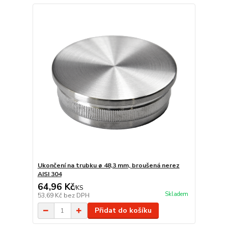
Ukončení na trubku ø 48,3 mm, broušená nerez
AISI 304
64,96 Kč
/
KS
Skladem
53,69 Kč
bez DPH
Přidat do košíku