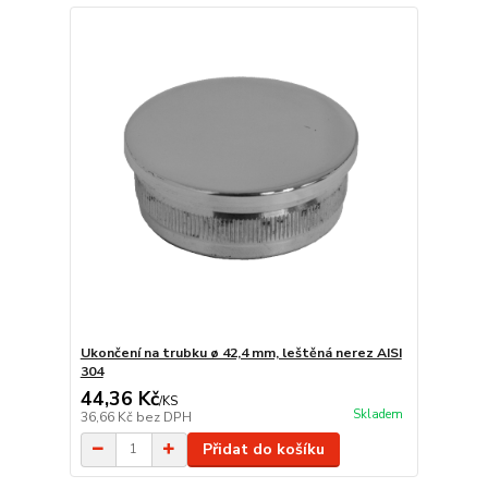
Ukončení na trubku ø 42,4 mm, leštěná nerez AISI
304
44,36 Kč
/
KS
Skladem
36,66 Kč
bez DPH
Přidat do košíku