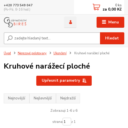
0
ks
+420 773 549 047
za
0,00 Kč
(Po-Pá, 8-16 hod.)
Menu
Hledat
Úvod
Nerezové polotovary
Ukončení
Kruhové narážecí ploché
Kruhové narážecí ploché
Upřesnit parametry
Nejnovější
Nejlevnější
Nejdražší
Zobrazuji 1-6 z 6
strana
z 1