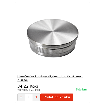
Ukončení na trubku ø 42,4 mm, broušená nerez
AISI 304
34,22 Kč
/
KS
Skladem
28,28 Kč
bez DPH
Přidat do košíku