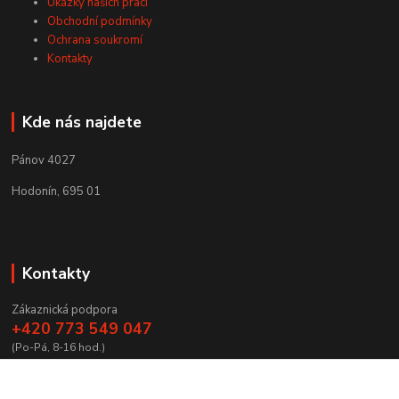
Ukázky našich prací
Obchodní podmínky
Ochrana soukromí
Kontakty
Kde nás najdete
Pánov 4027
Hodonín, 695 01
Kontakty
Zákaznická podpora
+420 773 549 047
(Po-Pá, 8-16 hod.)
zamecnictvibires@seznam.cz