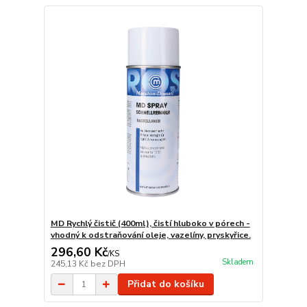
MD Rychlý čistič (400ml), čistí hluboko v pórech -
vhodný k odstraňování oleje, vazelíny, pryskyřice.
296,60 Kč
/
KS
Skladem
245,13 Kč
bez DPH
Přidat do košíku