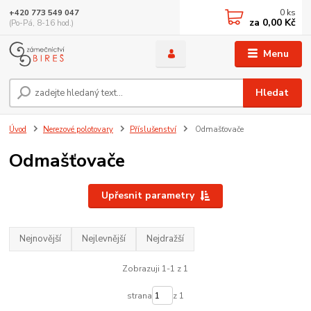
0
ks
+420 773 549 047
za
0,00 Kč
(Po-Pá, 8-16 hod.)
Menu
Hledat
Úvod
Nerezové polotovary
Příslušenství
Odmašťovače
Odmašťovače
Upřesnit parametry
Nejnovější
Nejlevnější
Nejdražší
Zobrazuji 1-1 z 1
strana
z 1