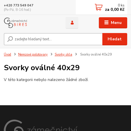
0
ks
+420 773 549 047
za
0,00 Kč
(Po-Pá, 8-16 hod.)
Menu
Hledat
Úvod
Nerezové polotovary
Svorky skla
Svorky oválné 40x29
Svorky oválné 40x29
V této kategorii nebylo nalezeno žádné zboží.