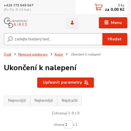
0
ks
+420 773 549 047
za
0,00 Kč
(Po-Pá, 8-16 hod.)
Menu
Hledat
Úvod
Nerezové polotovary
Koule
Ukončení k nalepení
Ukončení k nalepení
Upřesnit parametry
Nejnovější
Nejlevnější
Nejdražší
Zobrazuji 1-9 z 9
strana
z 1