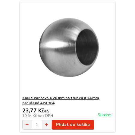
Koule koncová ø 20 mm na trubku ø 14 mm,
broušená AISI 304
23,77 Kč
/
KS
Skladem
19,64 Kč
bez DPH
Přidat do košíku