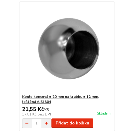
Koule koncová ø 20 mm na trubku ø 12 mm,
leštěná AISI 304
21,55 Kč
/
KS
Skladem
17,81 Kč
bez DPH
Přidat do košíku