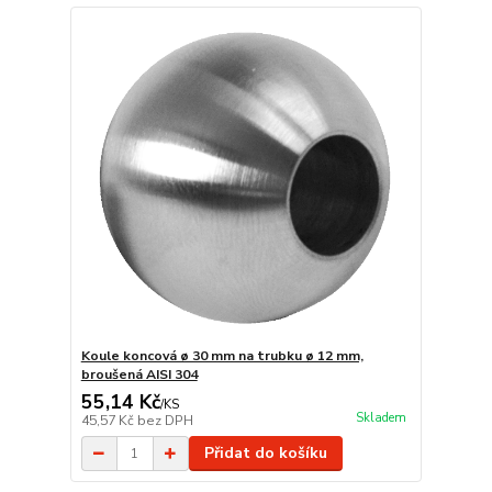
Koule koncová ø 30 mm na trubku ø 12 mm,
broušená AISI 304
55,14 Kč
/
KS
Skladem
45,57 Kč
bez DPH
Přidat do košíku