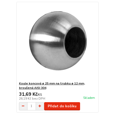
Koule koncová ø 25 mm na trubku ø 12 mm,
broušená AISI 304
31,69 Kč
/
KS
Skladem
26,19 Kč
bez DPH
Přidat do košíku