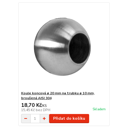
Koule koncová ø 20 mm na trubku ø 10 mm,
broušená AISI 304
18,70 Kč
/
KS
Skladem
15,45 Kč
bez DPH
Přidat do košíku