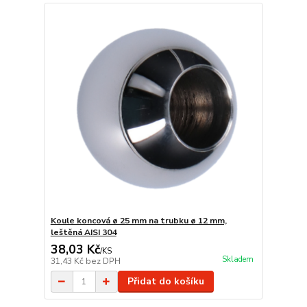
Koule koncová ø 25 mm na trubku ø 12 mm,
leštěná AISI 304
38,03 Kč
/
KS
Skladem
31,43 Kč
bez DPH
Přidat do košíku