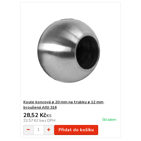
Koule koncová ø 20 mm na trubku ø 12 mm,
broušená AISI 316
28,52 Kč
/
KS
Skladem
23,57 Kč
bez DPH
Přidat do košíku