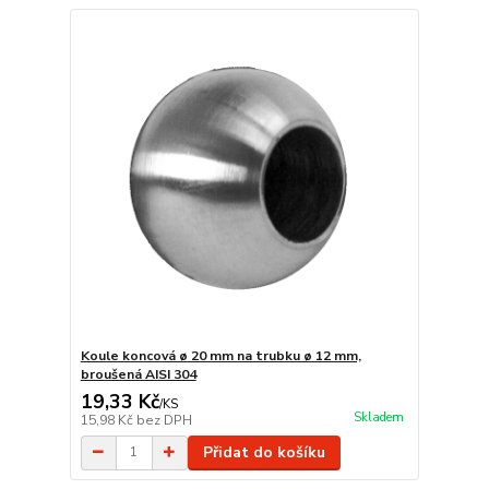
Koule koncová ø 20 mm na trubku ø 12 mm,
broušená AISI 304
19,33 Kč
/
KS
Skladem
15,98 Kč
bez DPH
Přidat do košíku