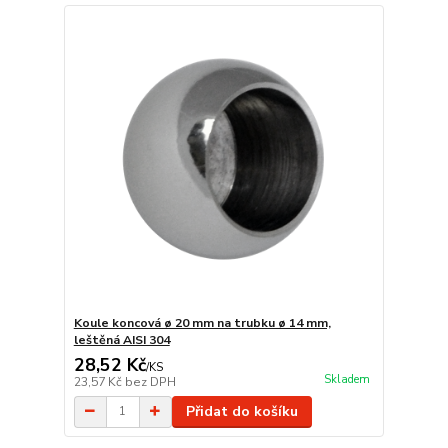
Koule koncová ø 20 mm na trubku ø 14 mm,
leštěná AISI 304
28,52 Kč
/
KS
Skladem
23,57 Kč
bez DPH
Přidat do košíku