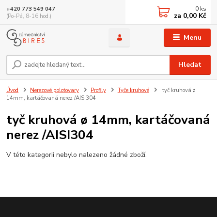
0
ks
+420 773 549 047
za
0,00 Kč
(Po-Pá, 8-16 hod.)
Menu
Hledat
Úvod
Nerezové polotovary
Profily
Tyče kruhové
tyč kruhová ø
14mm, kartáčovaná nerez /AISI304
tyč kruhová ø 14mm, kartáčovaná
nerez /AISI304
V této kategorii nebylo nalezeno žádné zboží.