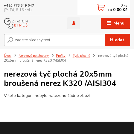
0
ks
+420 773 549 047
za
0,00 Kč
(Po-Pá, 8-16 hod.)
Menu
Hledat
Úvod
Nerezové polotovary
Profily
Tyče ploché
nerezová tyč plochá
20x5mm broušená nerez K320 /AISI304
nerezová tyč plochá 20x5mm
broušená nerez K320 /AISI304
V této kategorii nebylo nalezeno žádné zboží.