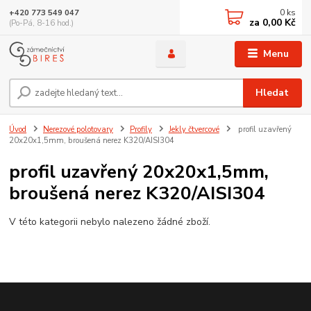
0
ks
+420 773 549 047
za
0,00 Kč
(Po-Pá, 8-16 hod.)
Menu
Hledat
Úvod
Nerezové polotovary
Profily
Jekly čtvercové
profil uzavřený
20x20x1,5mm, broušená nerez K320/AISI304
profil uzavřený 20x20x1,5mm,
broušená nerez K320/AISI304
V této kategorii nebylo nalezeno žádné zboží.