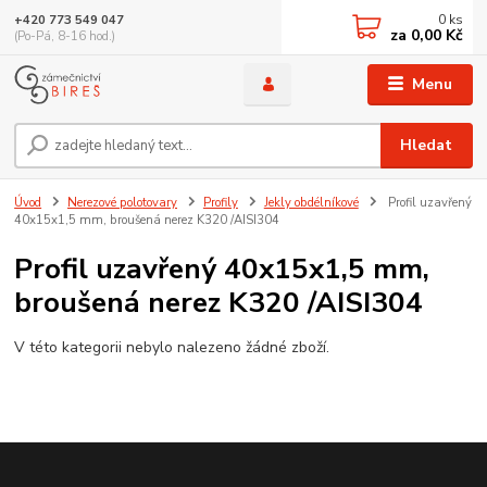
0
ks
+420 773 549 047
za
0,00 Kč
(Po-Pá, 8-16 hod.)
Menu
Hledat
Úvod
Nerezové polotovary
Profily
Jekly obdélníkové
Profil uzavřený
40x15x1,5 mm, broušená nerez K320 /AISI304
Profil uzavřený 40x15x1,5 mm,
broušená nerez K320 /AISI304
V této kategorii nebylo nalezeno žádné zboží.