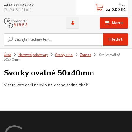
0
ks
+420 773 549 047
za
0,00 Kč
(Po-Pá, 8-16 hod.)
Menu
Hledat
Úvod
Nerezové polotovary
Svorky skla
Zamak
Svorky oválné
50x40mm
Svorky oválné 50x40mm
V této kategorii nebylo nalezeno žádné zboží.