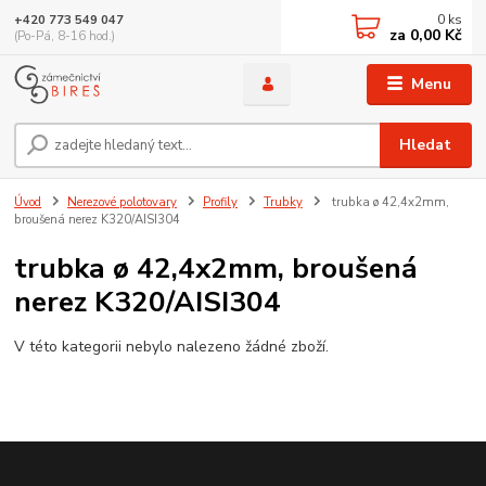
0
ks
+420 773 549 047
za
0,00 Kč
(Po-Pá, 8-16 hod.)
Menu
Hledat
Úvod
Nerezové polotovary
Profily
Trubky
trubka ø 42,4x2mm,
broušená nerez K320/AISI304
trubka ø 42,4x2mm, broušená
nerez K320/AISI304
V této kategorii nebylo nalezeno žádné zboží.