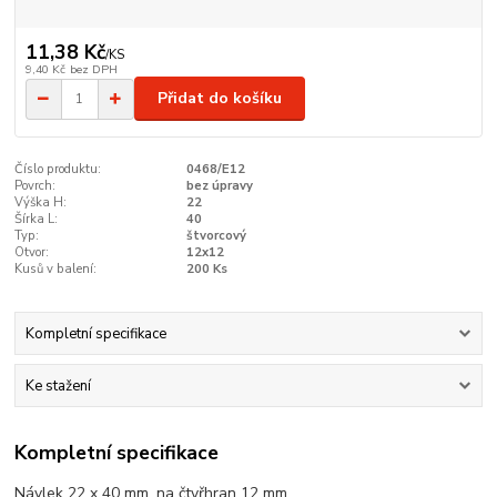
11,38 Kč
/
KS
9,40 Kč
bez DPH
Přidat do košíku
Číslo produktu:
0468/E12
Povrch:
bez úpravy
Výška H:
22
Šírka L:
40
Typ:
štvorcový
Otvor:
12x12
Kusů v balení:
200 Ks
Kompletní specifikace
Ke stažení
Kompletní specifikace
Návlek 22 x 40 mm, na čtyřhran 12 mm