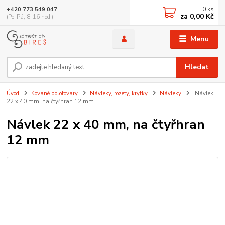
0
ks
+420 773 549 047
za
0,00 Kč
(Po-Pá, 8-16 hod.)
Menu
Hledat
Úvod
Kované polotovary
Návleky, rozety, krytky
Návleky
Návlek
22 x 40 mm, na čtyřhran 12 mm
Návlek 22 x 40 mm, na čtyřhran
12 mm